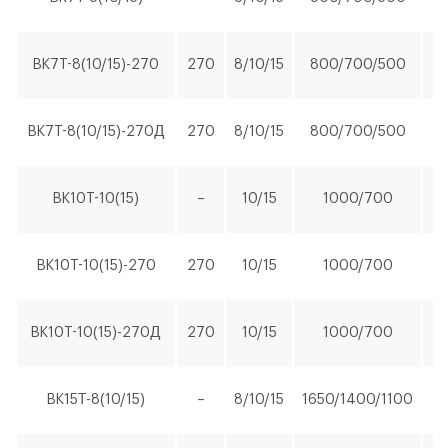
BK7T-8(10/15)-270
270
8/10/15
800/700/500
5,
ОФОРМИТЬ ЗАКАЗ
Винтовой компрессор открытого типа (серия
BK7T-8(10/15)-270Д
270
8/10/15
800/700/500
5,
ЗАКАЗАТЬ ЗВОНОК
«Стандарт») BK15Т-8(10/15)-500Д
BK10T-10(15)
–
10/15
1000/700
7,
BK10T-10(15)-270
270
10/15
1000/700
7,
BK10T-10(15)-270Д
270
10/15
1000/700
7,
Количество
Уменьшить
Увеличить
-
+
на
на
BK15Т-8(10/15)
–
8/10/15
1650/1400/1100
1
еденицу
еденицу