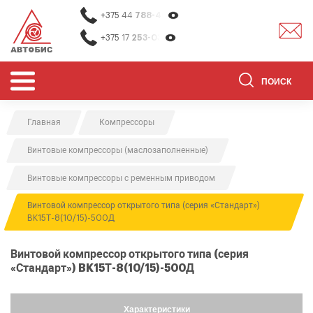
+375 44
788-40-13
+375 17
253-03-26
Главная
Компрессоры
ОБОРУДОВАНИЕ ДЛЯ СТО
Винтовые компрессоры (маслозаполненные)
ОБОРУДОВАНИЕ ДЛЯ ОЧИСТКИ
ДЕТАЛЕЙ
Винтовые компрессоры с ременным приводом
О НАС
Винтовой компрессор открытого типа (серия «Стандарт»)
BK15Т-8(10/15)-500Д
КОНТАКТЫ
БРЕНДЫ
Винтовой компрессор открытого типа (серия
«Стандарт») BK15Т-8(10/15)-500Д
АКЦИИ
0
0
Характеристики