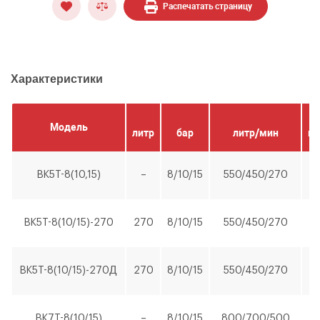
Распечатать страницу
Характеристики
Модель
литр
бар
литр/мин
кВ
BK5T-8(10,15)
–
8/10/15
550/450/270
4
BK5T-8(10/15)-270
270
8/10/15
550/450/270
4
BK5T-8(10/15)-270Д
270
8/10/15
550/450/270
4
BK7T-8(10/15)
–
8/10/15
800/700/500
5,