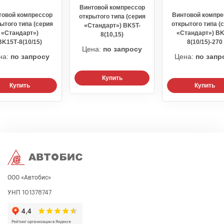
Винтовой компрессор
товой компрессор
Винтовой компре
открытого типа (серия
ытого типа (серия
открытого типа (
«Стандарт») BK5T-
«Стандарт»)
«Стандарт») BK
8(10,15)
BK15Т-8(10/15)
8(10/15)-270
Цена:
по запросу
на:
по запросу
Цена:
по запр
Купить
Купить
Купить
ООО «Автобис»
УНП 101378747