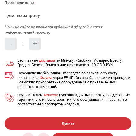
Производитель:
-
Цена:
по запросу
Цены на сайте не являются публичной офертой и носят
информативный характер
Количество
Уменьшить
Увеличить
-
+
на
на
еденицу
еденицу
Бесплатная
доставка
по Минску, Жлобину, Мозырю, Бресту,
Гродно, Березе, Гомелю или при заказе от 10 000 BYN
Перечисление безналичных средств по расчетному счету
поставщика
Оплата
через ЕРИП, Оплата банковским переводом
Возможно приобретение оборудования с привлечением
лизинговых компаний.
Осуществляем
монтаж
, пусконаладочные работы, поддержание
гарантийного и послегарантийного обслуживания. Гарантия в
соответствии с паспортом изделия.
Купить