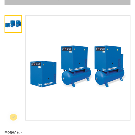
Коммерческий отдел:
+375 44
788-40-13
+375 17
253-03-26
+375 29
638-79-23
Сервисный центр:
+375 44
788-25-99
220004, г. Минск, ул. Западная,
11а, оф. 2
Режим работы:
с 8:00 до 17:00, сб, вс - выходной
Модель:
-
СЕЛЬСКОХОЗЯЙСТВЕННАЯ ТЕХНИКА