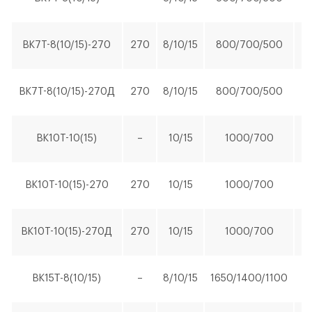
BK7T-8(10/15)-270
270
8/10/15
800/700/500
5,
ОФОРМИТЬ ЗАКАЗ
Винтовой компрессор открытого типа (серия
BK7T-8(10/15)-270Д
270
8/10/15
800/700/500
5,
ЗАКАЗАТЬ ЗВОНОК
«Стандарт») BK10T-10(15)-270
BK10T-10(15)
–
10/15
1000/700
7,
BK10T-10(15)-270
270
10/15
1000/700
7,
BK10T-10(15)-270Д
270
10/15
1000/700
7,
Количество
Уменьшить
Увеличить
-
+
на
на
BK15Т-8(10/15)
–
8/10/15
1650/1400/1100
1
еденицу
еденицу