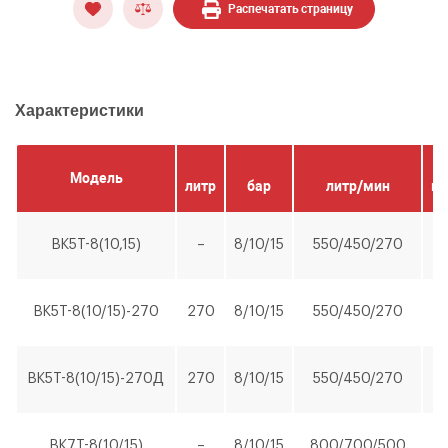
Распечатать страницу
Характеристики
Модель
литр
бар
литр/мин
кВ
BK5T-8(10,15)
–
8/10/15
550/450/270
4
BK5T-8(10/15)-270
270
8/10/15
550/450/270
4
BK5T-8(10/15)-270Д
270
8/10/15
550/450/270
4
BK7T-8(10/15)
–
8/10/15
800/700/500
5,