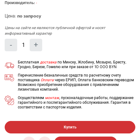
Производитель:
-
Цена:
по запросу
Цены на сайте не являются публичной офертой и носят
информативный характер
Количество
Уменьшить
Увеличить
-
+
на
на
еденицу
еденицу
Бесплатная
доставка
по Минску, Жлобину, Мозырю, Бресту,
Гродно, Березе, Гомелю или при заказе от 10 000 BYN
Перечисление безналичных средств по расчетному счету
поставщика
Оплата
через ЕРИП, Оплата банковским переводом
Возможно приобретение оборудования с привлечением
лизинговых компаний.
Осуществляем
монтаж
, пусконаладочные работы, поддержание
гарантийного и послегарантийного обслуживания. Гарантия в
соответствии с паспортом изделия.
Купить