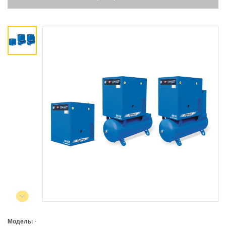
Коммерческий отдел:
+375 44
788-40-13
+375 17
253-03-26
+375 29
638-79-23
Сервисный центр:
+375 44
788-25-99
220004, г. Минск, ул. Западная,
11а, оф. 2
Режим работы:
с 8:00 до 17:00, сб, вс - выходной
Модель:
-
СЕЛЬСКОХОЗЯЙСТВЕННАЯ ТЕХНИКА