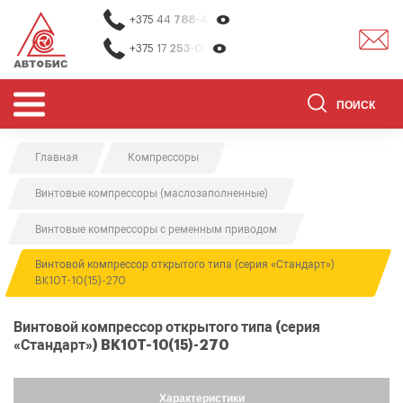
+375 44
788-40-13
+375 17
253-03-26
Главная
Компрессоры
ОБОРУДОВАНИЕ ДЛЯ СТО
Винтовые компрессоры (маслозаполненные)
ОБОРУДОВАНИЕ ДЛЯ ОЧИСТКИ
ДЕТАЛЕЙ
Винтовые компрессоры с ременным приводом
О НАС
Винтовой компрессор открытого типа (серия «Стандарт»)
BK10T-10(15)-270
КОНТАКТЫ
БРЕНДЫ
Винтовой компрессор открытого типа (серия
«Стандарт») BK10T-10(15)-270
АКЦИИ
0
0
Характеристики