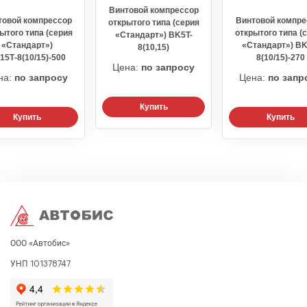
Винтовой компрессор
товой компрессор
Винтовой компре
открытого типа (серия
ытого типа (серия
открытого типа (
«Стандарт») BK5T-
«Стандарт»)
«Стандарт») BK
8(10,15)
15Т-8(10/15)-500
8(10/15)-270
Цена:
по запросу
на:
по запросу
Цена:
по запр
Купить
Купить
Купить
ООО «Автобис»
УНП 101378747