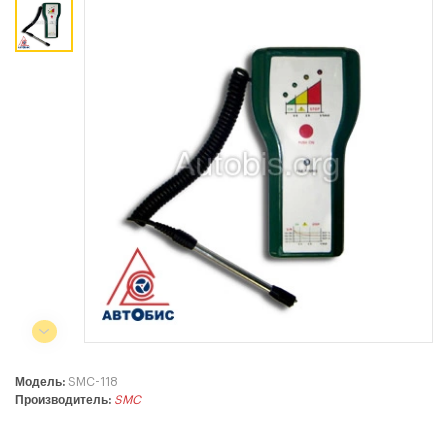
Коммерческий отдел:
+375 44
788-40-13
+375 17
253-03-26
+375 29
638-79-23
Сервисный центр:
+375 44
788-25-99
220004, г. Минск, ул. Западная,
11а, оф. 2
Режим работы:
с 8:00 до 17:00, сб, вс - выходной
Модель:
SMC-118
Производитель:
SMC
СЕЛЬСКОХОЗЯЙСТВЕННАЯ ТЕХНИКА