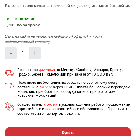
Тестер контроля качества тормозной жидкости (питание от батарейки).
Есть в наличии
Цена:
по запросу
Цены на сайте не являются публичной офертой и носят
информативный характер
Количество
Уменьшить
Увеличить
-
+
на
на
еденицу
еденицу
Бесплатная
доставка
по Минску, Жлобину, Мозырю, Бресту,
Гродно, Березе, Гомелю или при заказе от 10 000 BYN
Перечисление безналичных средств по расчетному счету
поставщика
Оплата
через ЕРИП, Оплата банковским переводом
Возможно приобретение оборудования с привлечением
лизинговых компаний.
Осуществляем
монтаж
, пусконаладочные работы, поддержание
гарантийного и послегарантийного обслуживания. Гарантия в
соответствии с паспортом изделия.
Купить