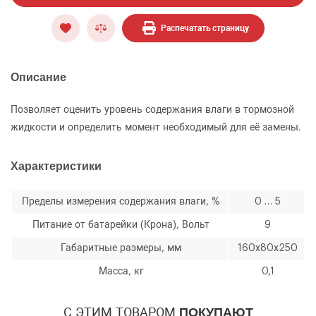
Распечатать страницу
ОФОРМИТЬ ЗАКАЗ
Описание
Тестер контроля качества тормозной
ЗАКАЗАТЬ ЗВОНОК
жидкости SMC-118
Позволяет оценить уровень содержания влаги в тормозной
жидкости и определить момент необходимый для её замены.
Характеристики
Пределы измерения содержания влаги, %
0 … 5
Питание от батарейки (Крона), Вольт
9
Габаритные размеры, мм
160х80х250
Количество
Уменьшить
Увеличить
-
+
Масса, кг
0,1
на
на
еденицу
еденицу
С ЭТИМ ТОВАРОМ
ПОКУПАЮТ