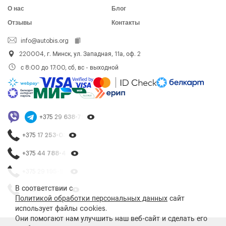
О нас
Блог
Отзывы
Контакты
info@autobis.org
220004, г. Минск, ул. Западная, 11а, оф. 2
с 8:00 до 17:00, сб, вс - выходной
+375 29
638-79-23
+375 17
253-03-26
+375 44
788-40-13
+375 29
195-54-65
В соответствии с
+375 44
788-25-99
Политикой обработки персональных данных
сайт
использует файлы cookies.
Они помогают нам улучшить наш веб-сайт и сделать его