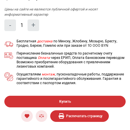
Цены на сайте не являются публичной офертой и носят
информативный характер
Количество
Уменьшить
Увеличить
-
+
на
на
еденицу
еденицу
Бесплатная
доставка
по Минску, Жлобину, Мозырю, Бресту,
Гродно, Березе, Гомелю или при заказе от 10 000 BYN
Перечисление безналичных средств по расчетному счету
поставщика
Оплата
через ЕРИП, Оплата банковским переводом
Возможно приобретение оборудования с привлечением
лизинговых компаний.
Осуществляем
монтаж
, пусконаладочные работы, поддержание
гарантийного и послегарантийного обслуживания. Гарантия в
соответствии с паспортом изделия.
Купить
Распечатать страницу