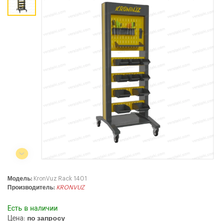
Коммерческий отдел:
+375 44
788-40-13
+375 17
253-03-26
+375 29
638-79-23
Сервисный центр:
+375 44
788-25-99
220004, г. Минск, ул. Западная,
11а, оф. 2
Режим работы:
с 8:00 до 17:00, сб, вс - выходной
Модель:
KronVuz Rack 1401
Производитель:
KRONVUZ
Есть в наличии
Цена:
по запросу
СЕЛЬСКОХОЗЯЙСТВЕННАЯ ТЕХНИКА