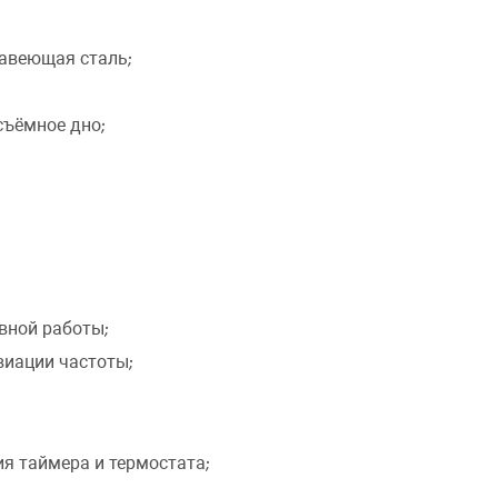
авеющая сталь;
съёмное дно;
вной работы;
виации частоты;
ОФОРМИТЬ ЗАКАЗ
я таймера и термостата;