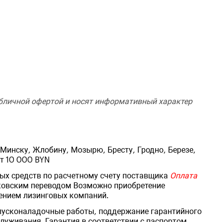
убличной офертой и носят информативный характер
ь
Минску, Жлобину, Мозырю, Бресту, Гродно, Березе,
от 10 000 BYN
ых средств по расчетному счету поставщика
Оплата
ковским переводом Возможно приобретение
ением лизинговых компаний.
 пусконаладочные работы, поддержание гарантийного
луживания. Гарантия в соответствии с паспортом