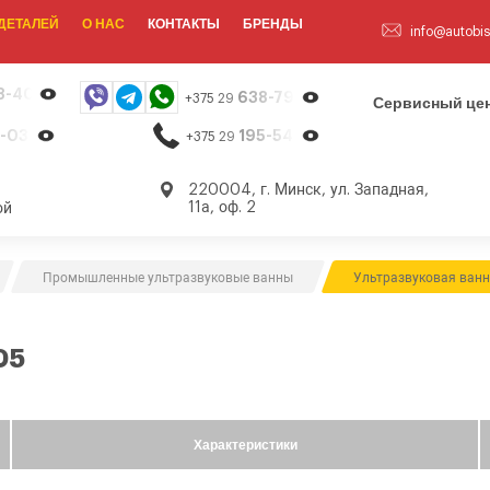
ДЕТАЛЕЙ
О НАС
КОНТАКТЫ
БРЕНДЫ
info@autobis
8-40-13
638-79-23
+375 29
Сервисный цен
-03-26
195-54-65
+375 29
,
220004, г. Минск, ул. Западная,
11а, оф. 2
ой
Промышленные ультразвуковые ванны
Ультразвуковая ван
05
Характеристики