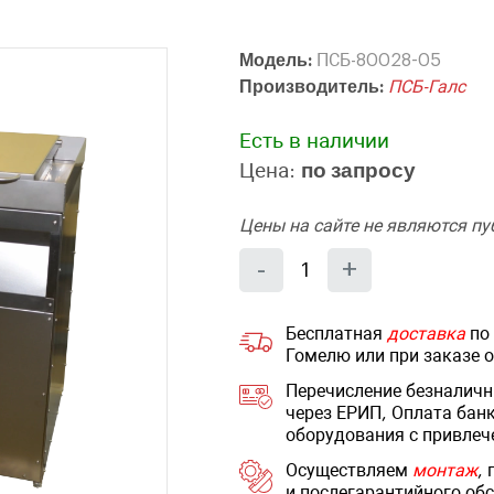
Модель:
ПСБ-80028-05
Производитель:
ПСБ-Галс
Есть в наличии
Цена:
по запросу
Цены на сайте не являются п
Количество
Уменьшить
Увеличит
-
+
на
на
еденицу
еденицу
Бесплатная
доставка
по 
Гомелю или при заказе 
Перечисление безналичн
через ЕРИП, Оплата бан
оборудования с привлеч
Осуществляем
монтаж
,
и послегарантийного обс