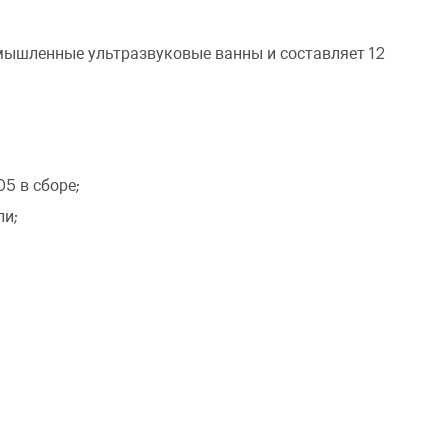
Ультразвуковая ванна ПСБ-80028-05
ЗАКАЗАТЬ ЗВОНОК
омышленные ультразвуковые ванны и составляет 12
5 в сборе;
ли;
Количество
Уменьшить
Увеличить
-
+
на
на
еденицу
еденицу