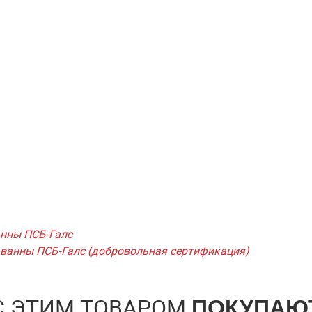
Я согласен с условиями
обработки персональных данны
Я согласен с условиями
обработки персональных данны
Отправить
Отправить
анны ПСБ-Галс
 ванны ПСБ-Галс (добровольная сертификация)
С ЭТИМ ТОВАРОМ
ПОКУПАЮ