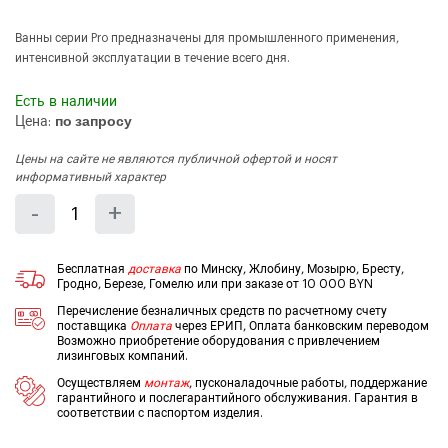
Ванны серии Pro предназначены для промышленного применения,
интенсивной эксплуатации в течение всего дня.
Есть в наличии
Цена:
по запросу
Цены на сайте не являются публичной офертой и носят
информативный характер
Количество
Уменьшить
Увеличить
-
+
на
на
еденицу
еденицу
Бесплатная
доставка
по Минску, Жлобину, Мозырю, Бресту,
Гродно, Березе, Гомелю или при заказе от 10 000 BYN
Перечисление безналичных средств по расчетному счету
поставщика
Оплата
через ЕРИП, Оплата банковским переводом
Возможно приобретение оборудования с привлечением
лизинговых компаний.
Осуществляем
монтаж
, пусконаладочные работы, поддержание
гарантийного и послегарантийного обслуживания. Гарантия в
соответствии с паспортом изделия.