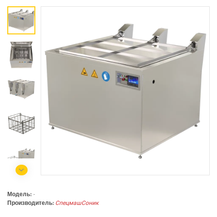
Коммерческий отдел:
+375 44
788-40-13
+375 17
253-03-26
+375 29
638-79-23
Сервисный центр:
+375 44
788-25-99
220004, г. Минск, ул. Западная,
11а, оф. 2
Режим работы:
с 8:00 до 17:00, сб, вс - выходной
Модель:
-
Производитель:
СпецмашСоник
СЕЛЬСКОХОЗЯЙСТВЕННАЯ ТЕХНИКА