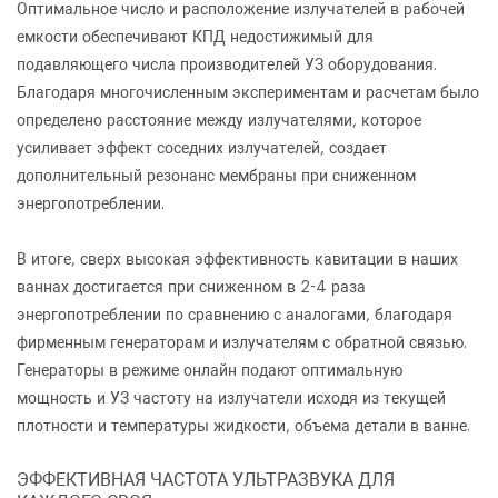
Оптимальное число и расположение излучателей в рабочей
емкости обеспечивают КПД недостижимый для
Количество
Уменьшить
Увеличить
-
+
подавляющего числа производителей УЗ оборудования.
на
на
Благодаря многочисленным экспериментам и расчетам было
еденицу
еденицу
определено расстояние между излучателями, которое
усиливает эффект соседних излучателей, создает
дополнительный резонанс мембраны при сниженном
энергопотреблении.
В итоге,
сверх высокая эффективность кавитации в наших
Я согласен с условиями
обработки
ваннах достигается при сниженном в 2-4 раза
персональных данных
энергопотреблении по сравнению с аналогами
, благодаря
Я согласен с условиями
обработки
фирменным генераторам и излучателям с обратной связью.
персональных данных
Генераторы в режиме онлайн подают оптимальную
Отправить
мощность и УЗ частоту на излучатели исходя из текущей
плотности и температуры жидкости, объема детали в ванне.
Отправить
ЭФФЕКТИВНАЯ ЧАСТОТА УЛЬТРАЗВУКА ДЛЯ