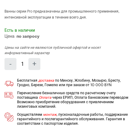
Ванны серии Pro предназначены для промышленного применения,
интенсивной эксплуатации в течение всего дня.
Есть в наличии
Цена:
по запросу
Цены на сайте не являются публичной офертой и носят
информативный характер
Количество
Уменьшить
Увеличить
-
+
на
на
еденицу
еденицу
Бесплатная
доставка
по Минску, Жлобину, Мозырю, Бресту,
Гродно, Березе, Гомелю или при заказе от 10 000 BYN
Перечисление безналичных средств по расчетному счету
поставщика
Оплата
через ЕРИП, Оплата банковским переводом
Возможно приобретение оборудования с привлечением
лизинговых компаний.
Осуществляем
монтаж
, пусконаладочные работы, поддержание
гарантийного и послегарантийного обслуживания. Гарантия в
соответствии с паспортом изделия.