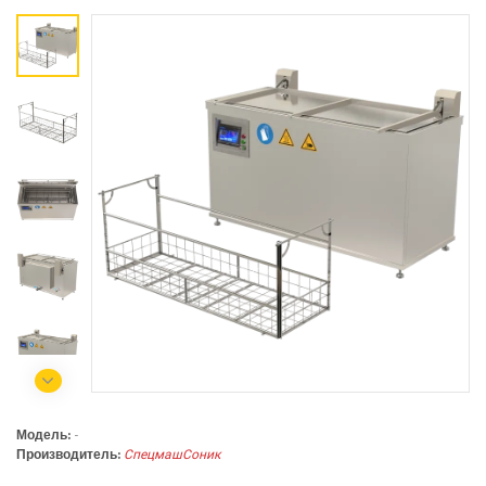
Коммерческий отдел:
+375 44
788-40-13
+375 17
253-03-26
+375 29
638-79-23
Сервисный центр:
+375 44
788-25-99
220004, г. Минск, ул. Западная,
11а, оф. 2
Режим работы:
с 8:00 до 17:00, сб, вс - выходной
Модель:
-
Производитель:
СпецмашСоник
СЕЛЬСКОХОЗЯЙСТВЕННАЯ ТЕХНИКА