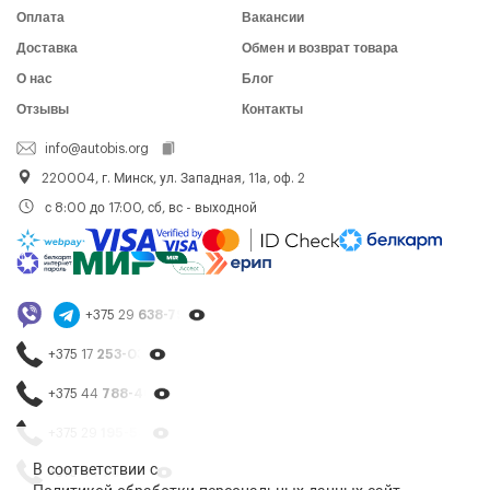
Оплата
Вакансии
Доставка
Обмен и возврат товара
О нас
Блог
Отзывы
Контакты
info@autobis.org
220004, г. Минск, ул. Западная, 11а, оф. 2
с 8:00 до 17:00, сб, вс - выходной
+375 29
638-79-23
+375 17
253-03-26
+375 44
788-40-13
+375 29
195-54-65
В соответствии с
+375 44
788-25-99