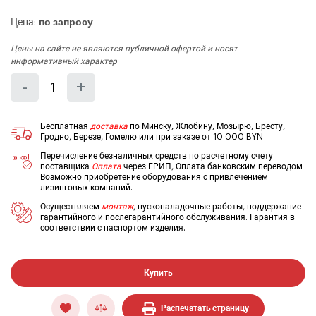
Цена:
по запросу
Цены на сайте не являются публичной офертой и носят
информативный характер
Количество
Уменьшить
Увеличить
-
+
на
на
еденицу
еденицу
Бесплатная
доставка
по Минску, Жлобину, Мозырю, Бресту,
Гродно, Березе, Гомелю или при заказе от 10 000 BYN
Перечисление безналичных средств по расчетному счету
поставщика
Оплата
через ЕРИП, Оплата банковским переводом
Возможно приобретение оборудования с привлечением
лизинговых компаний.
Осуществляем
монтаж
, пусконаладочные работы, поддержание
гарантийного и послегарантийного обслуживания. Гарантия в
соответствии с паспортом изделия.
Купить
Распечатать страницу