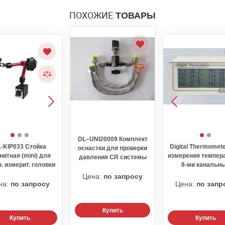
ПОХОЖИЕ
ТОВАРЫ
DL–UNI20009 Комплект
-KIP033 Стойка
Digital Thermomet
оснастки для проверки
нитная (mini) для
измерения темпер
давления CR системы
. измерит. головки
8-ми канальн
Цена:
по запросу
на:
по запросу
Цена:
по запр
Купить
Купить
Купить