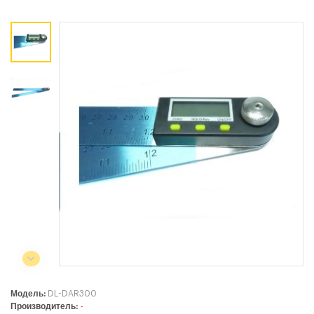
Коммерческий отдел:
+375 44
788-40-13
+375 17
253-03-26
+375 29
638-79-23
Сервисный центр:
+375 44
788-25-99
220004, г. Минск, ул. Западная,
11а, оф. 2
Режим работы:
с 8:00 до 17:00, сб, вс - выходной
Модель:
DL-DAR300
Производитель:
-
СЕЛЬСКОХОЗЯЙСТВЕННАЯ ТЕХНИКА