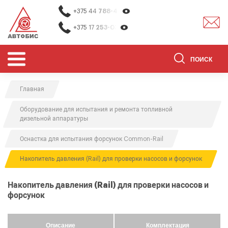
+375 44
788-40-13
+375 17
253-03-26
Главная
ОБОРУДОВАНИЕ ДЛЯ СТО
Оборудование для испытания и ремонта топливной
ОБОРУДОВАНИЕ ДЛЯ ОЧИСТКИ
дизельной аппаратуры
ДЕТАЛЕЙ
Оснастка для испытания форсунок Common-Rail
О НАС
Накопитель давления (Rail) для проверки насосов и форсунок
КОНТАКТЫ
БРЕНДЫ
Накопитель давления (Rail) для проверки насосов и
форсунок
АКЦИИ
0
0
Описание
Комплектация