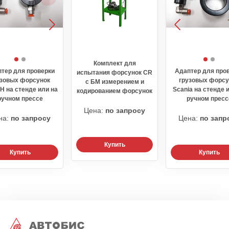
Комплект для
тер для проверки
Адаптер для про
испытания форсунок CR
узовых форсунок
грузовых форсу
с БМ измерением и
 на стенде или на
Scania на стенде 
кодированием форсунок
ручном прессе
ручном пресс
Цена:
по запросу
на:
по запросу
Цена:
по запр
Купить
Купить
Купить