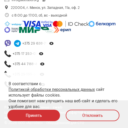
info@autobis.org
220004, г. Минск, ул. Западная, 11а, оф. 2
с 8:00 до 17:00, сб, вс - выходной
+375 29
638-79-23
+375 17
253-03-26
+375 44
788-40-13
+375 29
195-54-65
В соответствии с
+375 44
788-25-99
Политикой обработки персональных данных
сайт
использует файлы cookies.
Они помогают нам улучшить наш веб-сайт и сделать его
удобнее для вас.
Разработка и продвижение -
cweb
Цены на сайте не являются публичной офертой и носят
Принять
Отклонить
информативный характер
© 2026 ООО «Автобис» - Оборудование для СТО