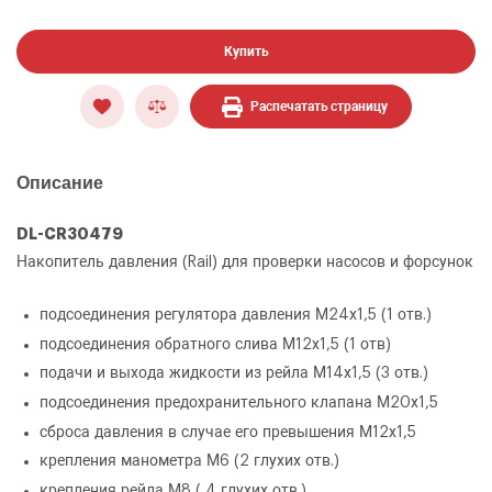
Купить
Распечатать страницу
Описание
DL-CR30479
Накопитель давления (Rail) для проверки насосов и форсунок
подсоединения регулятора давления М24х1,5 (1 отв.)
подсоединения обратного слива М12х1,5 (1 отв)
подачи и выхода жидкости из рейла М14х1,5 (3 отв.)
ОФОРМИТЬ ЗАКАЗ
подсоединения предохранительного клапана М20х1,5
сброса давления в случае его превышения М12х1,5
Накопитель давления (Rail) для проверки
крепления манометра М6 (2 глухих отв.)
ЗАКАЗАТЬ ЗВОНОК
насосов и форсунок
крепления рейла М8 ( 4 глухих отв.)