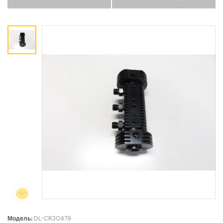
Коммерческий отдел:
+375 44
788-40-13
+375 17
253-03-26
+375 29
638-79-23
Сервисный центр:
+375 44
788-25-99
220004, г. Минск, ул. Западная,
11а, оф. 2
Режим работы:
с 8:00 до 17:00, сб, вс - выходной
Модель:
DL-CR30479
СЕЛЬСКОХОЗЯЙСТВЕННАЯ ТЕХНИКА