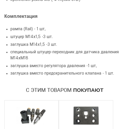
Комплектация
рампа (Rail) - 1 шт,
штуцер М14х1,5 -3 шт.
заглушка М14х1,5 -3 шт.
специальный штуцер-переходник для датчика давления
Количество
Уменьшить
Увеличить
-
+
М14хМ18
на
на
заглушка вместо регулятора давления -1 шт,
еденицу
еденицу
заглушка вместо предохранительного клапана - 1 шт.
С ЭТИМ ТОВАРОМ
ПОКУПАЮТ
Я согласен с условиями
обработки
персональных данных
Я согласен с условиями
обработки