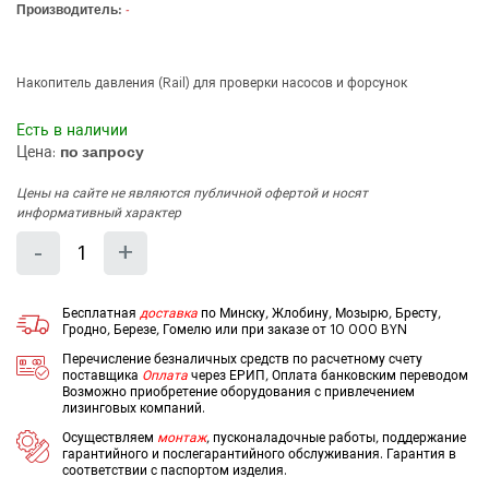
Производитель:
-
Накопитель давления (Rail) для проверки насосов и форсунок
Есть в наличии
Цена:
по запросу
Цены на сайте не являются публичной офертой и носят
информативный характер
Количество
Уменьшить
Увеличить
-
+
на
на
еденицу
еденицу
Бесплатная
доставка
по Минску, Жлобину, Мозырю, Бресту,
Гродно, Березе, Гомелю или при заказе от 10 000 BYN
Перечисление безналичных средств по расчетному счету
поставщика
Оплата
через ЕРИП, Оплата банковским переводом
Возможно приобретение оборудования с привлечением
лизинговых компаний.
Осуществляем
монтаж
, пусконаладочные работы, поддержание
гарантийного и послегарантийного обслуживания. Гарантия в
соответствии с паспортом изделия.