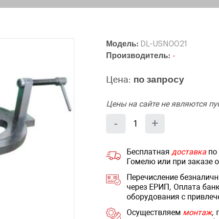
Модель:
DL-USN0021
Производитель:
-
Цена:
по запросу
Цены на сайте не являются п
Количество
Уменьшить
Увеличит
-
+
на
на
еденицу
еденицу
Бесплатная
доставка
по 
Гомелю или при заказе 
Перечисление безналичн
через ЕРИП, Оплата бан
оборудования с привлеч
Осуществляем
монтаж
,