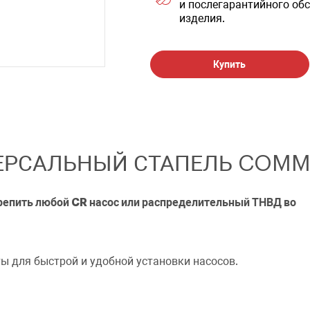
и послегарантийного обс
изделия.
Купить
ОФОРМИТЬ ЗАКАЗ
ИВЕРСАЛЬНЫЙ СТАПЕЛЬ COMM
DL-USN0021 (ST-03) Струбцина для разборки/сборки
ЗАКАЗАТЬ ЗВОНОК
насосов
репить любой CR насос или распределительный ТНВД во
ы для быстрой и удобной установки насосов.