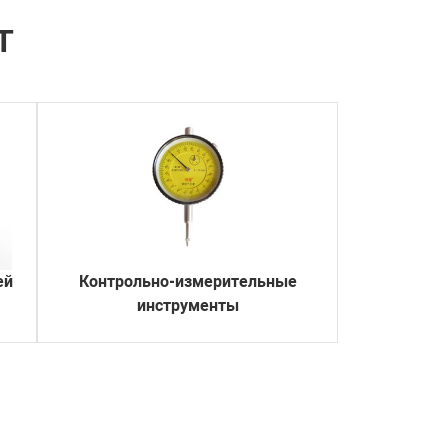
Т
ей
Контрольно-измерительные
х
инструменты
х