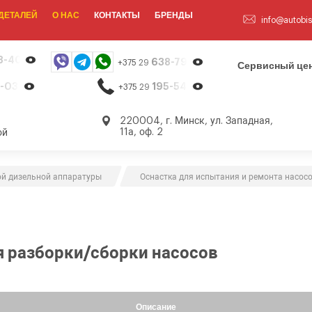
ДЕТАЛЕЙ
О НАС
КОНТАКТЫ
БРЕНДЫ
info@autobis
8-40-13
638-79-23
+375 29
Сервисный цен
-03-26
195-54-65
+375 29
,
220004, г. Минск, ул. Западная,
11а, оф. 2
ой
ой дизельной аппаратуры
Оснастка для испытания и ремонта насос
 разборки/сборки насосов
Описание