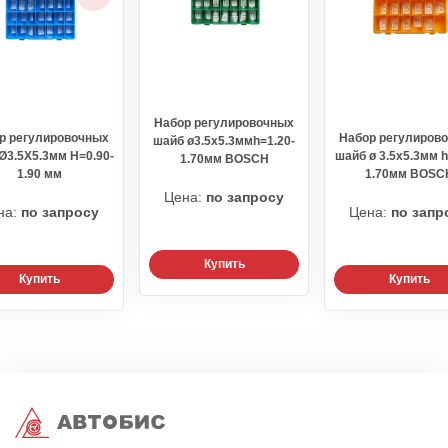
Набор регулировочных
р регулировочных
Набор регулиров
шайб ø3.5x5.3ммh=1.20-
Ø3.5X5.3мм H=0.90-
шайб ø 3.5x5.3мм h
1.70мм BOSCH
1.90 мм
1.70мм BOSC
Цена:
по запросу
на:
по запросу
Цена:
по запр
Купить
Купить
Купить