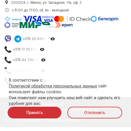
220004, г. Минск, ул. Западная, 11а, оф. 2
с 8:00 до 17:00, сб, вс - выходной
+375 29
638-79-23
+375 17
253-03-26
+375 44
788-40-13
+375 29
195-54-65
В соответствии с
+375 44
788-25-99
Политикой обработки персональных данных
сайт
использует файлы cookies.
Они помогают нам улучшить наш веб-сайт и сделать его
удобнее для вас.
Разработка и продвижение -
cweb
Цены на сайте не являются публичной офертой и носят
Принять
Отклонить
информативный характер
© 2026 ООО «Автобис» - Оборудование для СТО