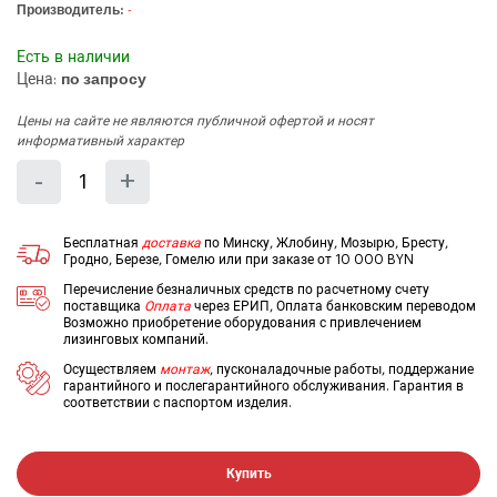
Производитель:
-
Есть в наличии
Цена:
по запросу
Цены на сайте не являются публичной офертой и носят
информативный характер
Количество
Уменьшить
Увеличить
-
+
на
на
еденицу
еденицу
Бесплатная
доставка
по Минску, Жлобину, Мозырю, Бресту,
Гродно, Березе, Гомелю или при заказе от 10 000 BYN
Перечисление безналичных средств по расчетному счету
поставщика
Оплата
через ЕРИП, Оплата банковским переводом
Возможно приобретение оборудования с привлечением
лизинговых компаний.
Осуществляем
монтаж
, пусконаладочные работы, поддержание
гарантийного и послегарантийного обслуживания. Гарантия в
соответствии с паспортом изделия.
Купить