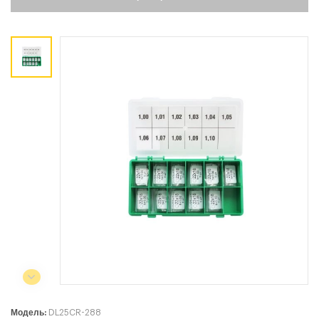
Коммерческий отдел:
+375 44
788-40-13
+375 17
253-03-26
+375 29
638-79-23
Сервисный центр:
+375 44
788-25-99
220004, г. Минск, ул. Западная,
11а, оф. 2
Режим работы:
с 8:00 до 17:00, сб, вс - выходной
Модель:
DL25CR-288
СЕЛЬСКОХОЗЯЙСТВЕННАЯ ТЕХНИКА