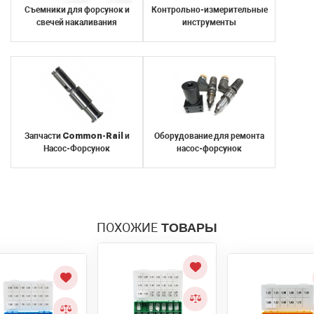
еденицу
еденицу
Съемники для форсунок и
Контрольно-измерительные
свечей накаливания
инструменты
Я согласен с условиями
обработки
персональных данных
Запчасти Common-Rail и
Оборудование для ремонта
Я согласен с условиями
обработки
Насос-Форсунок
насос-форсунок
Отправить
персональных данных
Отправить
ПОХОЖИЕ
ТОВАРЫ