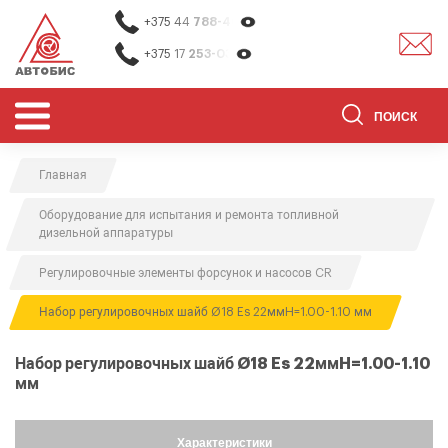
+375 44
788-40-13
+375 17
253-03-26
Главная
ОБОРУДОВАНИЕ ДЛЯ СТО
Оборудование для испытания и ремонта топливной
ОБОРУДОВАНИЕ ДЛЯ ОЧИСТКИ
дизельной аппаратуры
ДЕТАЛЕЙ
Регулировочные элементы форсунок и насосов CR
О НАС
Набор регулировочных шайб Ø18 Es 22ммH=1.00-1.10 мм
КОНТАКТЫ
БРЕНДЫ
Набор регулировочных шайб Ø18 Es 22ммH=1.00-1.10
мм
АКЦИИ
0
0
Характеристики