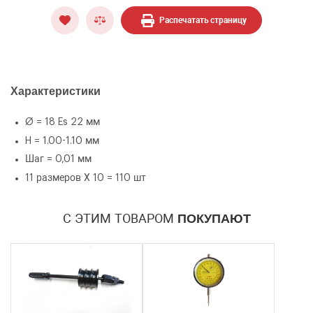
Распечатать страницу
ОФОРМИТЬ ЗАКАЗ
Характеристики
Набор регулировочных шайб Ø18 Es
Ø = 18 Es 22 мм
ЗАКАЗАТЬ ЗВОНОК
22ммH=1.00-1.10 мм
H = 1.00-1.10 мм
Шаг = 0,01 мм
11 размеров Х 10 = 110 шт
С ЭТИМ ТОВАРОМ
ПОКУПАЮТ
Количество
Уменьшить
Увеличить
-
+
на
на