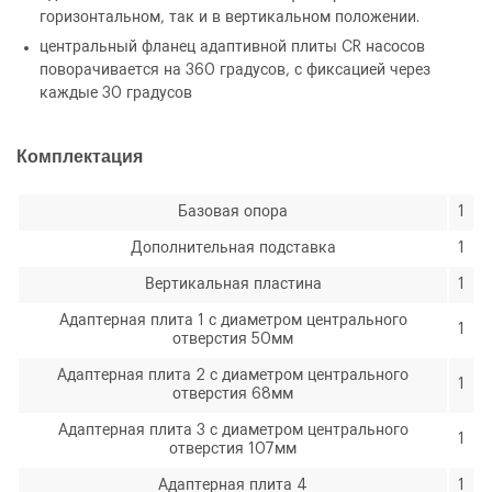
горизонтальном, так и в вертикальном положении.
Стапель для ремонта ТНВД Common Rail
ЗАКАЗАТЬ ЗВОНОК
центральный фланец адаптивной плиты CR насосов
М-418
поворачивается на 360 градусов, с фиксацией через
каждые 30 градусов
Комплектация
Базовая опора
1
Дополнительная подставка
1
Количество
Вертикальная пластина
1
Уменьшить
Увеличить
-
+
на
на
Адаптерная плита 1 с диаметром центрального
1
отверстия 50мм
еденицу
еденицу
Адаптерная плита 2 с диаметром центрального
1
отверстия 68мм
Адаптерная плита 3 с диаметром центрального
1
отверстия 107мм
Адаптерная плита 4
1