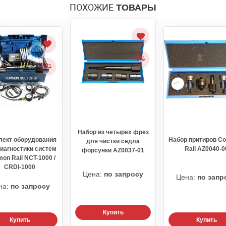
ПОХОЖИЕ
ТОВАРЫ
Набор из четырех фрез
лект оборудования
Набор притиров 
для чистки седла
иагностики систем
Rail AZ0040-0
форсунки AZ0037-01
on Rail NCT-1000 /
CRDI-1000
Цена:
по запросу
Цена:
по запр
на:
по запросу
Купить
Купить
Купить