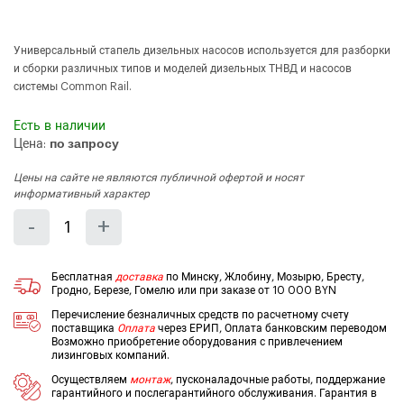
Универсальный стапель дизельных насосов используется для разборки
и сборки различных типов и моделей дизельных ТНВД и насосов
системы Common Rail.
Есть в наличии
Цена:
по запросу
Цены на сайте не являются публичной офертой и носят
информативный характер
Количество
Уменьшить
Увеличить
-
+
на
на
еденицу
еденицу
Бесплатная
доставка
по Минску, Жлобину, Мозырю, Бресту,
Гродно, Березе, Гомелю или при заказе от 10 000 BYN
Перечисление безналичных средств по расчетному счету
поставщика
Оплата
через ЕРИП, Оплата банковским переводом
Возможно приобретение оборудования с привлечением
лизинговых компаний.
Осуществляем
монтаж
, пусконаладочные работы, поддержание
гарантийного и послегарантийного обслуживания. Гарантия в