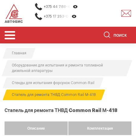
+375 44
788-40-13
+375 17
253-03-26
Главная
ОБОРУДОВАНИЕ ДЛЯ СТО
Оборудование для испытания и ремонта топливной
ОБОРУДОВАНИЕ ДЛЯ ОЧИСТКИ
дизельной аппаратуры
ДЕТАЛЕЙ
Стенды для испытания форсунок Common-Rail
О НАС
Стапель для ремонта ТНВД Common Rail М-418
КОНТАКТЫ
БРЕНДЫ
Стапель для ремонта ТНВД Common Rail М-418
АКЦИИ
0
0
Описание
Комплектация