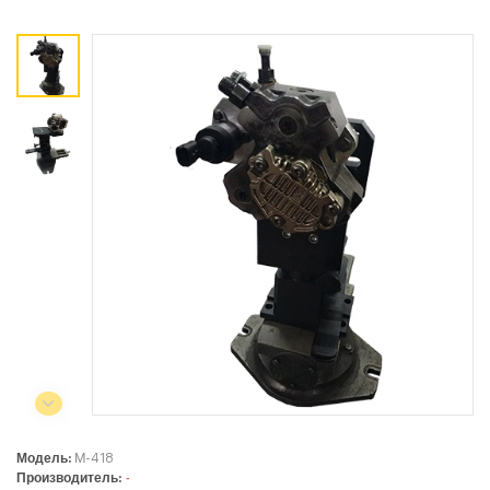
Коммерческий отдел:
+375 44
788-40-13
+375 17
253-03-26
+375 29
638-79-23
Сервисный центр:
+375 44
788-25-99
220004, г. Минск, ул. Западная,
11а, оф. 2
Режим работы:
с 8:00 до 17:00, сб, вс - выходной
Модель:
М-418
Производитель:
-
СЕЛЬСКОХОЗЯЙСТВЕННАЯ ТЕХНИКА