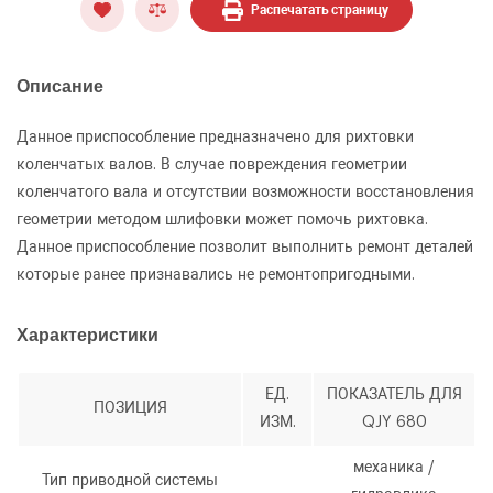
Распечатать страницу
Описание
Данное приспособление предназначено для рихтовки
коленчатых валов. В случае повреждения геометрии
коленчатого вала и отсутствии возможности восстановления
геометрии методом шлифовки может помочь рихтовка.
Данное приспособление позволит выполнить ремонт деталей
которые ранее признавались не ремонтопригодными.
Характеристики
ЕД.
ПОКАЗАТЕЛЬ ДЛЯ
ПОЗИЦИЯ
ИЗМ.
QJY 680
ОФОРМИТЬ ЗАКАЗ
механика /
Стенд SJMC для рихтовки коленчатых валов
Тип приводной системы