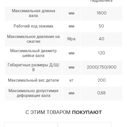
гидравлика
ЗАКАЗАТЬ ЗВОНОК
(пресс) QJY680
Максимальная длинна
мм
1800
вала
Рабочий ход зажима
мм
50
Максимальное давление на
Mpa
40
сжатие
Максимальный диаметр
мм
120
шейки вала
Количество
Уменьшить
Увеличить
-
+
Габаритные размеры Д/Ш/
мм
2000/750/900
В
на
на
еденицу
еденицу
Максимальный вес детали
кг
200
Максимально допустимая
мм
0,68
деформация вала
С ЭТИМ ТОВАРОМ
ПОКУПАЮТ
Я согласен с условиями
обработки
персональных данных