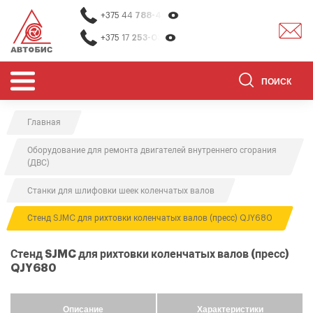
+375 44
788-40-13
+375 17
253-03-26
Главная
ОБОРУДОВАНИЕ ДЛЯ СТО
Оборудование для ремонта двигателей внутреннего сгорания
ОБОРУДОВАНИЕ ДЛЯ ОЧИСТКИ
(ДВС)
ДЕТАЛЕЙ
Станки для шлифовки шеек коленчатых валов
О НАС
Стенд SJMC для рихтовки коленчатых валов (пресс) QJY680
КОНТАКТЫ
БРЕНДЫ
Стенд SJMC для рихтовки коленчатых валов (пресс)
QJY680
АКЦИИ
0
0
Описание
Характеристики