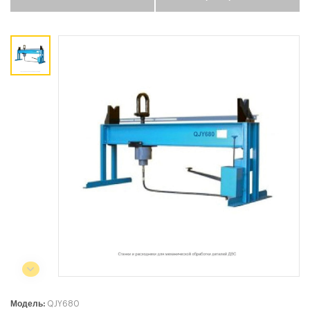
Коммерческий отдел:
+375 44
788-40-13
+375 17
253-03-26
+375 29
638-79-23
Сервисный центр:
+375 44
788-25-99
220004, г. Минск, ул. Западная,
11а, оф. 2
Режим работы:
с 8:00 до 17:00, сб, вс - выходной
Модель:
QJY680
СЕЛЬСКОХОЗЯЙСТВЕННАЯ ТЕХНИКА