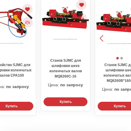
Станок SJMC для
ройство SJMC для
Станок SJMC д
шлифовки шеек
ровки коленчатых
шлифовки ше
коленчатых валов
валов CPA100
коленчатых ва
MQ8260C-16
MQ8260В*160
Цена:
по запросу
на:
по запросу
Цена:
по запр
Купить
Купить
Купить