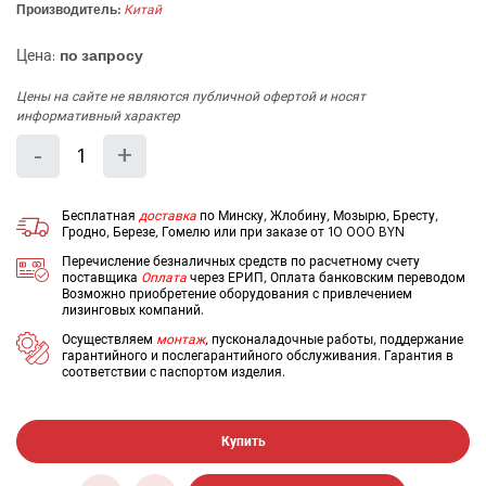
Производитель:
Китай
Цена:
по запросу
Цены на сайте не являются публичной офертой и носят
информативный характер
Количество
Уменьшить
Увеличить
-
+
на
на
еденицу
еденицу
Бесплатная
доставка
по Минску, Жлобину, Мозырю, Бресту,
Гродно, Березе, Гомелю или при заказе от 10 000 BYN
Перечисление безналичных средств по расчетному счету
поставщика
Оплата
через ЕРИП, Оплата банковским переводом
Возможно приобретение оборудования с привлечением
лизинговых компаний.
Осуществляем
монтаж
, пусконаладочные работы, поддержание
гарантийного и послегарантийного обслуживания. Гарантия в
соответствии с паспортом изделия.
Купить