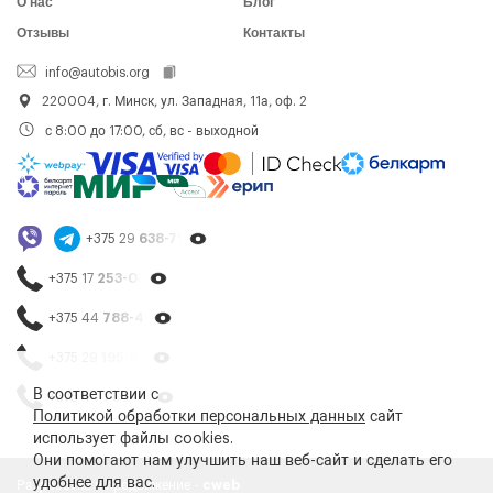
О нас
Блог
Отзывы
Контакты
info@autobis.org
220004, г. Минск, ул. Западная, 11а, оф. 2
с 8:00 до 17:00, сб, вс - выходной
+375 29
638-79-23
+375 17
253-03-26
+375 44
788-40-13
+375 29
195-54-65
В соответствии с
+375 44
788-25-99
Политикой обработки персональных данных
сайт
использует файлы cookies.
Они помогают нам улучшить наш веб-сайт и сделать его
удобнее для вас.
Разработка и продвижение -
cweb