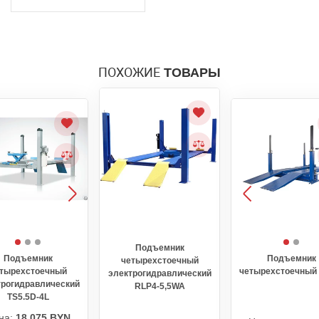
ПОХОЖИЕ
ТОВАРЫ
Подъемник
Подъемник
Подъемник
четырехстоечный
тырехстоечный
четырехстоечный 
электрогидравлический
трогидравлический
RLP4-5,5WA
TS5.5D-4L
на:
18 075 BYN