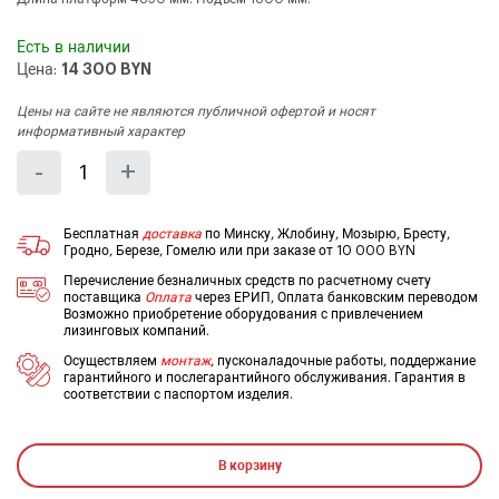
Есть в наличии
Цена:
14 300 BYN
Цены на сайте не являются публичной офертой и носят
информативный характер
Количество
Уменьшить
Увеличить
-
+
на
на
еденицу
еденицу
Бесплатная
доставка
по Минску, Жлобину, Мозырю, Бресту,
Гродно, Березе, Гомелю или при заказе от 10 000 BYN
Перечисление безналичных средств по расчетному счету
поставщика
Оплата
через ЕРИП, Оплата банковским переводом
Возможно приобретение оборудования с привлечением
лизинговых компаний.
Осуществляем
монтаж
, пусконаладочные работы, поддержание
гарантийного и послегарантийного обслуживания. Гарантия в
соответствии с паспортом изделия.
В корзину