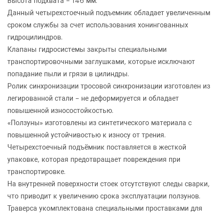
Высота подхвата – 146 мм.
Данный четырехстоечный подъемник обладает увеличенным
ОФОРМИТЬ ЗАКАЗ
сроком службы за счет использования хонингованных
гидроцилиндров.
ES4D-4 Подъемник 4-хст. г/п 4т,эл/гидр. с
ЗАКАЗАТЬ ЗВОНОК
траверсой
Клапаны гидросистемы закрыты специальными
транспортировочными заглушками, которые исключают
попадание пыли и грязи в цилиндры.
Ролик синхронизации тросовой синхронизации изготовлен из
легированной стали – не деформируется и обладает
повышенной износостойкостью.
«Ползуны» изготовлены из синтетического материала с
повышенной устойчивостью к износу от трения.
Четырехстоечный подъёмник поставляется в жесткой
Количество
Уменьшить
Увеличить
-
+
упаковке, которая предотвращает повреждения при
на
на
транспортировке.
еденицу
еденицу
На внутренней поверхности стоек отсутствуют следы сварки,
что приводит к увеличению срока эксплуатации ползунов.
Траверса укомплектована специальными проставками для