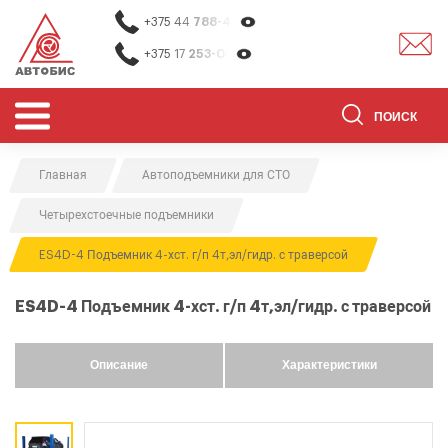
+375 44
788-40-13
+375 17
253-03-26
Главная
Автоподъемники для СТО
ОБОРУДОВАНИЕ ДЛЯ СТО
Четырехстоечные подъемники
ОБОРУДОВАНИЕ ДЛЯ ОЧИСТКИ
ДЕТАЛЕЙ
ES4D-4 Подъемник 4-хст. г/п 4т,эл/гидр. с траверсой
О НАС
ES4D-4 Подъемник 4-хст. г/п 4т,эл/гидр. с траверсой
КОНТАКТЫ
БРЕНДЫ
Описание
Характеристики
АКЦИИ
0
0