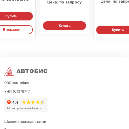
Цена:
по запр
Цена:
по запросу
Купить
Купить
В корзину
Купить
ООО «Автобис»
УНП 101378747
Шиномонтажные станки