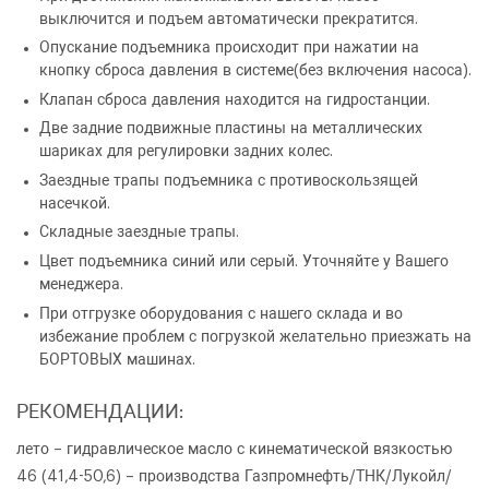
выключится и подъем автоматически прекратится.
ОФОРМИТЬ ЗАКАЗ
Опускание подъемника происходит при нажатии на
кнопку сброса давления в системе(без включения насоса).
Подъемник четырехстоечный
Клапан сброса давления находится на гидростанции.
ЗАКАЗАТЬ ЗВОНОК
электрогидравлический TS5.5D-4L
Две задние подвижные пластины на металлических
шариках для регулировки задних колес.
Заездные трапы подъемника с противоскользящей
насечкой.
Складные заездные трапы.
Цвет подъемника синий или серый. Уточняйте у Вашего
менеджера.
При отгрузке оборудования с нашего склада и во
избежание проблем с погрузкой желательно приезжать на
Количество
Уменьшить
Увеличить
-
+
БОРТОВЫХ машинах.
на
на
еденицу
еденицу
РЕКОМЕНДАЦИИ:
лето – гидравлическое масло с кинематической вязкостью
46 (41,4-50,6) – производства Газпромнефть/ТНК/Лукойл/