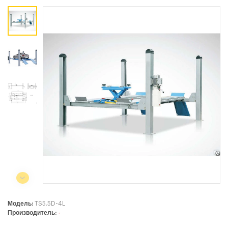
Коммерческий отдел:
+375 44
788-40-13
+375 17
253-03-26
+375 29
638-79-23
Сервисный центр:
+375 44
788-25-99
220004, г. Минск, ул. Западная,
11а, оф. 2
Режим работы:
с 8:00 до 17:00, сб, вс - выходной
Модель:
TS5.5D-4L
Производитель:
-
СЕЛЬСКОХОЗЯЙСТВЕННАЯ ТЕХНИКА