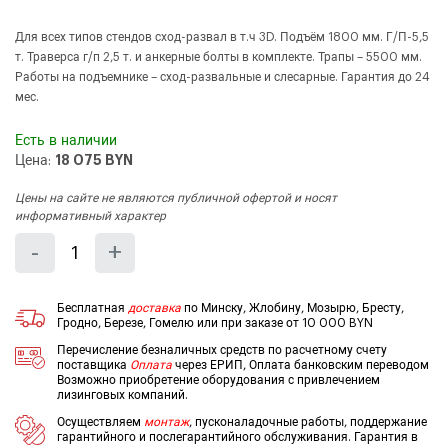
Для всех типов стендов сход-развал в т.ч 3D. Подъём 1800 мм. Г/П-5,5
т. Траверса г/п 2,5 т. и анкерные болты в комплекте. Трапы – 5500 мм.
Работы на подъемнике – сход-развальные и слесарные. Гарантия до 24
мес.
Есть в наличии
Цена:
18 075 BYN
Цены на сайте не являются публичной офертой и носят
информативный характер
Количество
Уменьшить
Увеличить
-
+
на
на
еденицу
еденицу
Бесплатная
доставка
по Минску, Жлобину, Мозырю, Бресту,
Гродно, Березе, Гомелю или при заказе от 10 000 BYN
Перечисление безналичных средств по расчетному счету
поставщика
Оплата
через ЕРИП, Оплата банковским переводом
Возможно приобретение оборудования с привлечением
лизинговых компаний.
Осуществляем
монтаж
, пусконаладочные работы, поддержание
гарантийного и послегарантийного обслуживания. Гарантия в