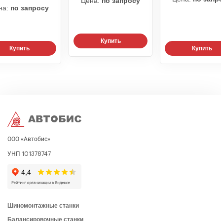
Цена:
по запросу
на:
по запросу
Купить
Купить
Купить
ООО «Автобис»
УНП 101378747
Шиномонтажные станки
Балансировочные станки