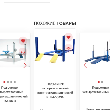
ПОХОЖИЕ
ТОВАРЫ
Подъемник
Подъемник
Подъемник
четырехстоечный
тырехстоечный
четырехстоечный 
электрогидравлический
трогидравлический
RLP4-5,5WA
TS5.5D-4
Цена:
по запр