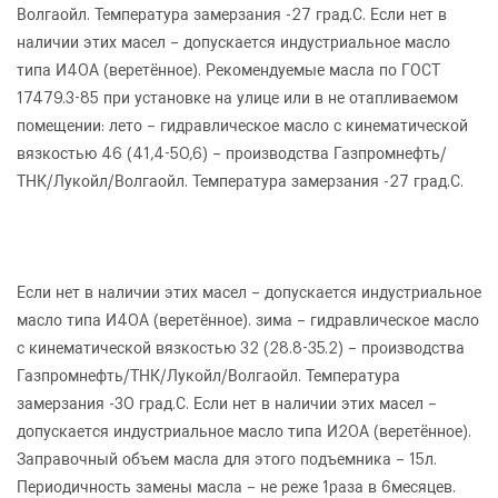
Волгаойл. Температура замерзания -27 град.С. Если нет в
наличии этих масел – допускается индустриальное масло
Я согласен с условиями
обработки
типа И40А (веретённое). Рекомендуемые масла по ГОСТ
персональных данных
17479.3-85 при установке на улице или в не отапливаемом
помещении: лето – гидравлическое масло с кинематической
Я согласен с условиями
обработки
вязкостью 46 (41,4-50,6) – производства Газпромнефть/
Отправить
персональных данных
ТНК/Лукойл/Волгаойл. Температура замерзания -27 град.С.
Отправить
Если нет в наличии этих масел – допускается индустриальное
масло типа И40А (веретённое). зима – гидравлическое масло
с кинематической вязкостью 32 (28.8-35.2) – производства
Газпромнефть/ТНК/Лукойл/Волгаойл. Температура
замерзания -30 град.С. Если нет в наличии этих масел –
допускается индустриальное масло типа И20А (веретённое).
Заправочный объем масла для этого подъемника – 15л.
Периодичность замены масла – не реже 1раза в 6месяцев.