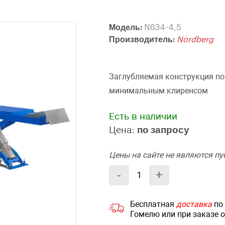
Модель:
N634-4,5
Производитель:
Nordberg
Заглубляемая конструкция по
минимальным клиренсом
Есть в наличии
Цена:
по запросу
Цены на сайте не являются п
Количество
Уменьшить
Увеличит
-
+
на
на
еденицу
еденицу
Бесплатная
доставка
по 
Гомелю или при заказе 