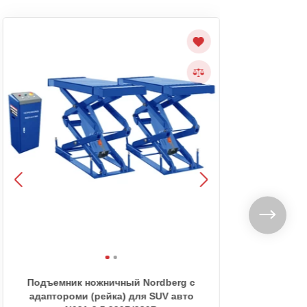
Подъемник ножничный Nordberg с
По
адаптороми (рейка) для SUV авто
вс