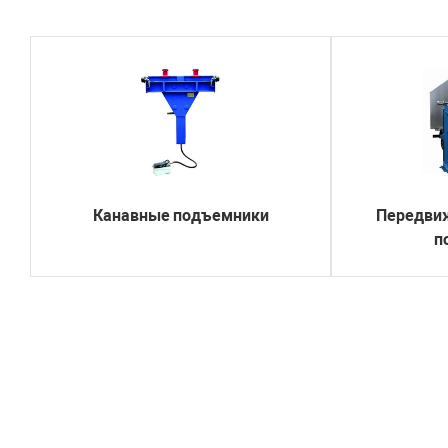
Канавные подъемники
Передви
п