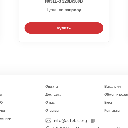
N631L-3 220В/380В
Цена:
по запросу
Купить
Оплата
Вакансии
и
Доставка
Обмен и возв
ТО
О нас
Блог
ики
Отзывы
Контакты
емники
info@autobis.org