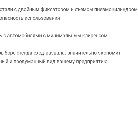
 стали с двойным фиксатором и съемом пневмоцилиндром
зопасность использования
ть с автомобилями с минимальным клиренсом
выборе стенда сход-развала, значительно экономит
ОФОРМИТЬ ЗАКАЗ
усный и продуманный вид вашему предприятию.
Подъемник ножничный Nordberg 4,5т N634-4,5 380В
ЗАКАЗАТЬ ЗВОНОК