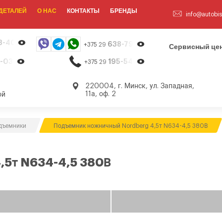
ДЕТАЛЕЙ
О НАС
КОНТАКТЫ
БРЕНДЫ
info@autobis
8-40-13
638-79-23
+375 29
Сервисный цен
-03-26
195-54-65
+375 29
,
220004, г. Минск, ул. Западная,
11а, оф. 2
ой
дъемники
Подъемник ножничный Nordberg 4,5т N634-4,5 380В
,5т N634-4,5 380В