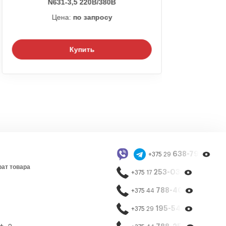
N631-3,5 220В/380В
Цена:
по запросу
Купить
638-79-23
+375 29
рат товара
253-03-26
+375 17
788-40-13
+375 44
195-54-65
+375 29