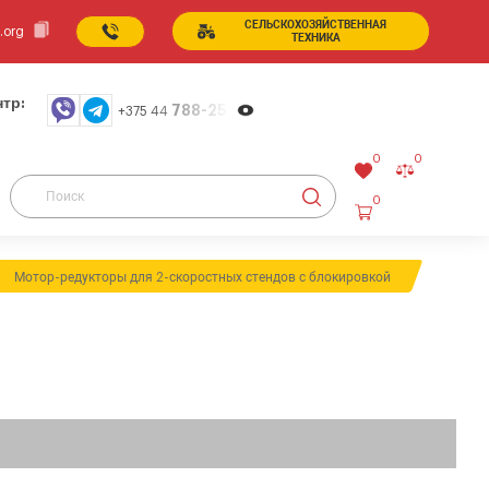
СЕЛЬСКОХОЗЯЙСТВЕННАЯ
.org
ТЕХНИКА
тр:
788-25-99
+375 44
0
0
0
Мотор-редукторы для 2-скоростных стендов с блокировкой