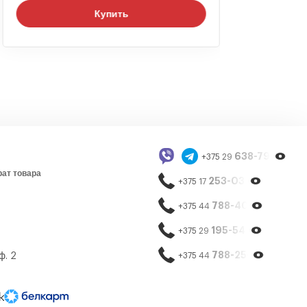
Купить
638-79-23
+375 29
рат товара
253-03-26
+375 17
788-40-13
+375 44
195-54-65
+375 29
788-25-99
ф. 2
+375 44