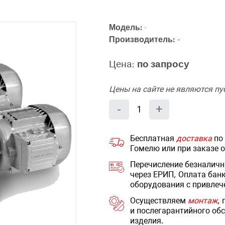
Модель:
-
Производитель:
-
Цена:
по запросу
Цены на сайте не являются п
Количество
Уменьшить
Увеличит
-
+
на
на
еденицу
еденицу
Бесплатная
доставка
по 
Гомелю или при заказе 
Перечисление безналичн
через ЕРИП, Оплата бан
оборудования с привлеч
Осуществляем
монтаж
,
и послегарантийного обс
изделия.