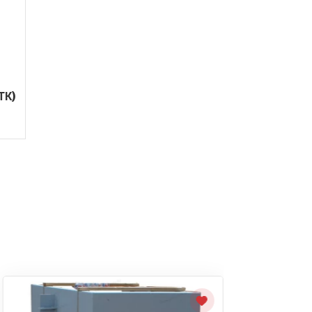
ТК)
х
х