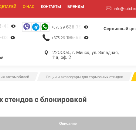
ДЕТАЛЕЙ
О НАС
КОНТАКТЫ
БРЕНДЫ
info@autobis
8-40-13
638-79-23
+375 29
Сервисный цен
-03-26
195-54-65
+375 29
,
220004, г. Минск, ул. Западная,
11а, оф. 2
ой
ния автомобилей
Опции и аксессуары для тормозных стендов
 стендов с блокировкой
Описание