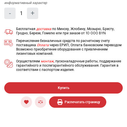
информативный характер
Количество
Уменьшить
Увеличить
-
+
на
на
еденицу
еденицу
Бесплатная
доставка
по Минску, Жлобину, Мозырю, Бресту,
Гродно, Березе, Гомелю или при заказе от 10 000 BYN
Перечисление безналичных средств по расчетному счету
поставщика
Оплата
через ЕРИП, Оплата банковским переводом
Возможно приобретение оборудования с привлечением
лизинговых компаний.
Осуществляем
монтаж
, пусконаладочные работы, поддержание
гарантийного и послегарантийного обслуживания. Гарантия в
соответствии с паспортом изделия.
Купить
Распечатать страницу