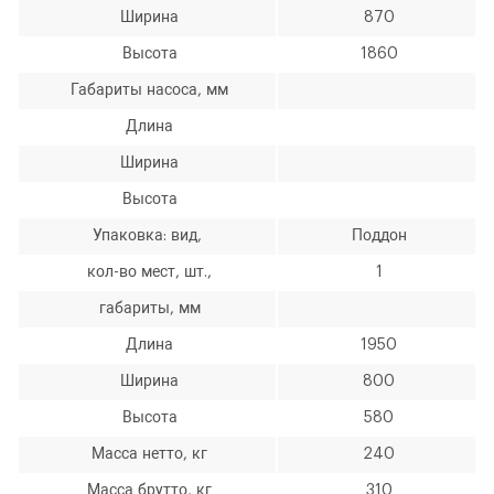
Ширина
870
Пресс гидравлический П-60
Высота
1860
ЗАКАЗАТЬ ЗВОНОК
Габариты насоса, мм
Длина
Ширина
Высота
Упаковка: вид,
Поддон
кол-во мест, шт.,
1
Количество
Уменьшить
Увеличить
-
+
габариты, мм
на
на
еденицу
еденицу
Длина
1950
Ширина
800
Высота
580
Масса нетто, кг
240
Масса брутто, кг
310