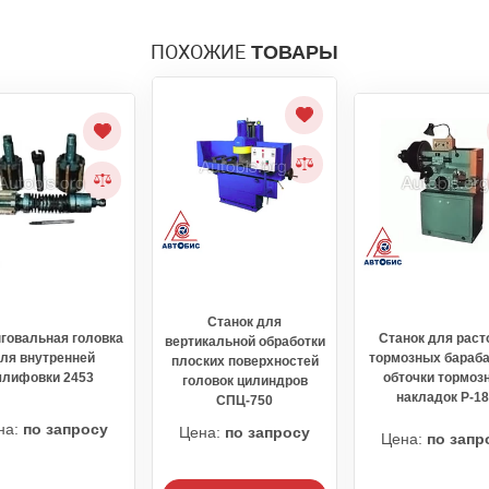
ПОХОЖИЕ
ТОВАРЫ
Станок для
говальная головка
Станок для раст
вертикальной обработки
ля внутренней
тормозных бараба
плоских поверхностей
лифовки 2453
обточки тормоз
головок цилиндров
накладок Р-1
СПЦ-750
на:
по запросу
Цена:
по запросу
Цена:
по запр