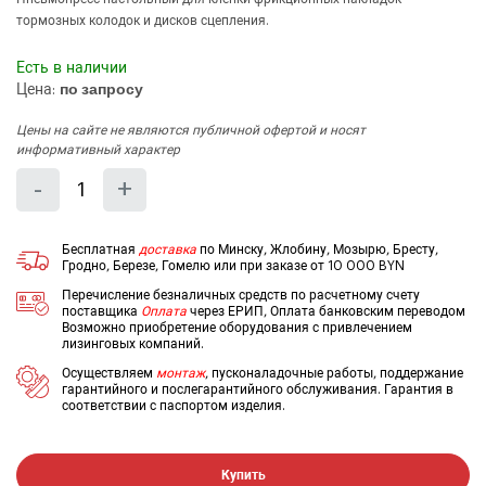
тормозных колодок и дисков сцепления.
Есть в наличии
Цена:
по запросу
Цены на сайте не являются публичной офертой и носят
информативный характер
Количество
Уменьшить
Увеличить
-
+
на
на
еденицу
еденицу
Бесплатная
доставка
по Минску, Жлобину, Мозырю, Бресту,
Гродно, Березе, Гомелю или при заказе от 10 000 BYN
Перечисление безналичных средств по расчетному счету
поставщика
Оплата
через ЕРИП, Оплата банковским переводом
Возможно приобретение оборудования с привлечением
лизинговых компаний.
Осуществляем
монтаж
, пусконаладочные работы, поддержание
гарантийного и послегарантийного обслуживания. Гарантия в
соответствии с паспортом изделия.
Купить