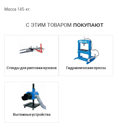
Масса 145 кг.
Количество
Уменьшить
Увеличить
-
+
С ЭТИМ ТОВАРОМ
ПОКУПАЮТ
на
на
еденицу
еденицу
Стенды для рихтовки кузовов
Гидравлические прессы
Я согласен с условиями
обработки
персональных данных
Я согласен с условиями
обработки
Отправить
персональных данных
Отправить
Вытяжные устройства