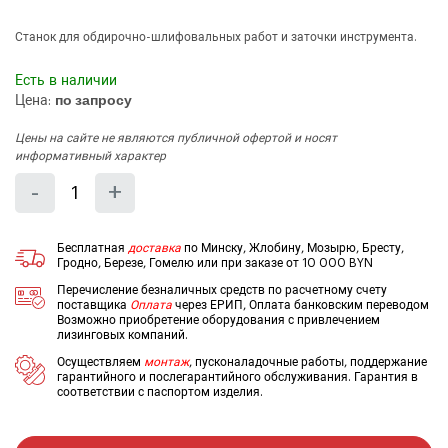
Станок для обдирочно-шлифовальных работ и заточки инструмента.
Есть в наличии
Цена:
по запросу
Цены на сайте не являются публичной офертой и носят
информативный характер
Количество
Уменьшить
Увеличить
-
+
на
на
еденицу
еденицу
Бесплатная
доставка
по Минску, Жлобину, Мозырю, Бресту,
Гродно, Березе, Гомелю или при заказе от 10 000 BYN
Перечисление безналичных средств по расчетному счету
поставщика
Оплата
через ЕРИП, Оплата банковским переводом
Возможно приобретение оборудования с привлечением
лизинговых компаний.
Осуществляем
монтаж
, пусконаладочные работы, поддержание
гарантийного и послегарантийного обслуживания. Гарантия в
соответствии с паспортом изделия.