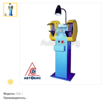
Коммерческий отдел:
+375 44
788-40-13
+375 17
253-03-26
+375 29
638-79-23
Сервисный центр:
+375 44
788-25-99
220004, г. Минск, ул. Западная,
11а, оф. 2
Режим работы:
с 8:00 до 17:00, сб, вс - выходной
Модель:
ОШ-1
Производитель:
-
СЕЛЬСКОХОЗЯЙСТВЕННАЯ ТЕХНИКА