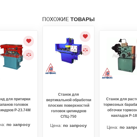
ПОХОЖИЕ
ТОВАРЫ
Станок для
нд для притирки
Станок для раст
вертикальной обработки
апанов головок
тормозных бараба
плоских поверхностей
индров Р-23.74М
обточки тормоз
головок цилиндров
накладок Р-1
СПЦ-750
на:
по запросу
Цена:
по запросу
Цена:
по запр