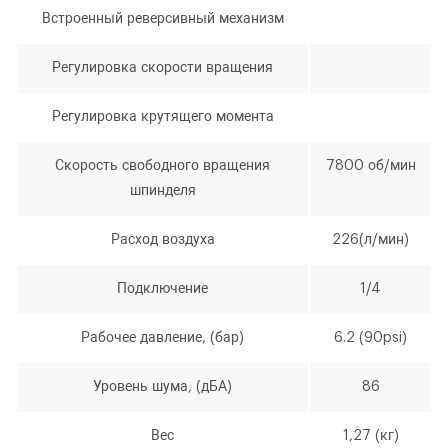
Встроенный реверсивный механизм
Регулировка скорости вращения
Регулировка крутящего момента
Скорость свободного вращения
7800 об/мин
Количество
Уменьшить
Увеличить
-
+
шпинделя
на
на
еденицу
еденицу
Расход воздуха
226(л/мин)
Подключение
1/4
Рабочее давление, (бар)
6.2 (90psi)
Я согласен с условиями
обработки
Уровень шума, (дБА)
86
персональных данных
Вес
1,27 (кг)
Я согласен с условиями
обработки