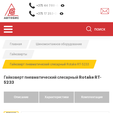
+375 44
788-40-13
+375 17
253-03-26
Главная
Шиномонтажное оборудование
ОБОРУДОВАНИЕ ДЛЯ СТО
Гайковерты
ОБОРУДОВАНИЕ ДЛЯ ОЧИСТКИ
ДЕТАЛЕЙ
Гайковерт пневматический слесарный Rotake RT-5233
О НАС
Гайковерт пневматический слесарный Rotake RT-
КОНТАКТЫ
5233
БРЕНДЫ
Описание
Характеристики
Комплектация
АКЦИИ
0
0