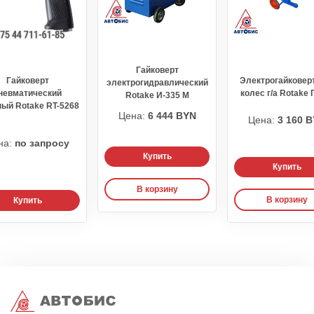
Гайковерт
Гайковерт
Электрогайковер
электрогидравлический
невматический
колес г/а Rotake 
Rotake И-335 М
ый Rotake RT-5268
Цена:
6 444 BYN
Цена:
3 160 
на:
по запросу
Купить
Купить
В корзину
В корзину
Купить