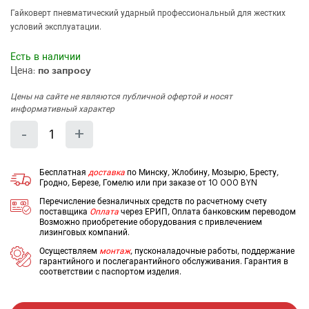
Гайковерт пневматический ударный профессиональный для жестких
условий эксплуатации.
Есть в наличии
Цена:
по запросу
Цены на сайте не являются публичной офертой и носят
информативный характер
Количество
Уменьшить
Увеличить
-
+
на
на
еденицу
еденицу
Бесплатная
доставка
по Минску, Жлобину, Мозырю, Бресту,
Гродно, Березе, Гомелю или при заказе от 10 000 BYN
Перечисление безналичных средств по расчетному счету
поставщика
Оплата
через ЕРИП, Оплата банковским переводом
Возможно приобретение оборудования с привлечением
лизинговых компаний.
Осуществляем
монтаж
, пусконаладочные работы, поддержание
гарантийного и послегарантийного обслуживания. Гарантия в
соответствии с паспортом изделия.