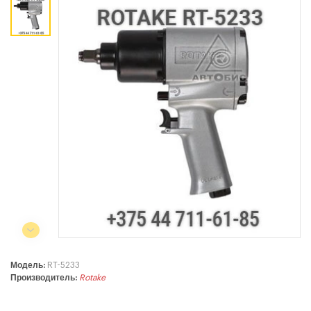
Коммерческий отдел:
+375 44
788-40-13
+375 17
253-03-26
+375 29
638-79-23
Сервисный центр:
+375 44
788-25-99
220004, г. Минск, ул. Западная,
11а, оф. 2
Режим работы:
с 8:00 до 17:00, сб, вс - выходной
Модель:
RT-5233
Производитель:
Rotake
СЕЛЬСКОХОЗЯЙСТВЕННАЯ ТЕХНИКА