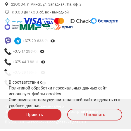
220004, г. Минск, ул. Западная, 11а, оф. 2
с 8:00 до 17:00, сб, вс - выходной
+375 29
638-79-23
+375 17
253-03-26
+375 44
788-40-13
+375 29
195-54-65
В соответствии с
+375 44
788-25-99
Политикой обработки персональных данных
сайт
использует файлы cookies.
Они помогают нам улучшить наш веб-сайт и сделать его
удобнее для вас.
Разработка и продвижение -
cweb
Цены на сайте не являются публичной офертой и носят
Принять
Отклонить
информативный характер
© 2026 ООО «Автобис» - Оборудование для СТО