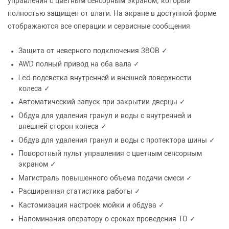
управления с цветным сенсорным экраном, который
полностью защищен от влаги. На экране в доступной форме
отображаются все операции и сервисные сообщения.
Защита от неверного подключения 380В
✓
AWD полный привод на оба вала
✓
Led подсветка внутренней и внешней поверхности
колеса
✓
Автоматический запуск при закрытии дверцы
✓
ОФОРМИТЬ ЗАКАЗ
Обдув для удаления гранул и воды с внутренней и
внешней сторон колеса
✓
Автоматическая мойка колес СТОРМ FURY H
ЗАКАЗАТЬ ЗВОНОК
Обдув для удаления гранул и воды с протектора шины
✓
Поворотный пульт управления с цветным сенсорным
экраном
✓
Магистраль повышенного объема подачи смеси
✓
Расширенная статистика работы
✓
Кастомизация настроек мойки и обдува
✓
Напоминания оператору о сроках проведения ТО
✓