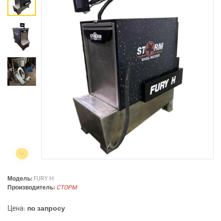
Коммерческий отдел:
+375 44
788-40-13
+375 17
253-03-26
+375 29
638-79-23
Сервисный центр:
+375 44
788-25-99
220004, г. Минск, ул. Западная,
11а, оф. 2
Режим работы:
с 8:00 до 17:00, сб, вс - выходной
Модель:
FURY H
Производитель:
СТОРМ
Цена:
по запросу
СЕЛЬСКОХОЗЯЙСТВЕННАЯ ТЕХНИКА