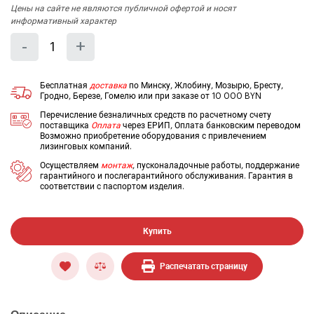
Цены на сайте не являются публичной офертой и носят
информативный характер
Количество
Уменьшить
Увеличить
-
+
на
на
еденицу
еденицу
Бесплатная
доставка
по Минску, Жлобину, Мозырю, Бресту,
Гродно, Березе, Гомелю или при заказе от 10 000 BYN
Перечисление безналичных средств по расчетному счету
поставщика
Оплата
через ЕРИП, Оплата банковским переводом
Возможно приобретение оборудования с привлечением
лизинговых компаний.
Осуществляем
монтаж
, пусконаладочные работы, поддержание
гарантийного и послегарантийного обслуживания. Гарантия в
соответствии с паспортом изделия.
Купить
Распечатать страницу