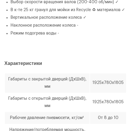
Выбор скорости вращения валов (200-400 об/мин)
✓
Количество
Уменьшить
Увеличить
-
+
В к-те 25 кг гранул для мойки из Recycle ♻️ материалов
✓
на
на
Вертикальное расположение колеса
✓
еденицу
еденицу
Наклонное расположение колеса
-
Режим подогрева воды
-
Характеристики
Я согласен с условиями
обработки
персональных данных
Габариты с закрытой дверцей (ДхШхВ),
Я согласен с условиями
обработки
1925х780х1805
персональных данных
мм
Отправить
Габариты с открытой дверцей (ДхШхВ),
1925х780х1805
Отправить
мм
Рабочее давление пневмосети, кг/см²
От 8 до 10
Напряжение/потребляемая мощность,