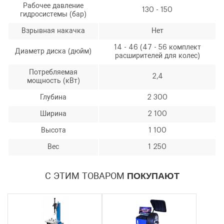
Рабочее давление
130 - 150
гидросистемы (бар)
Взрывная накачка
Нет
14 - 46 (47 - 56 комплект
Диаметр диска (дюйм)
расширителей для колес)
Потребляемая
2,4
мощность (кВт)
Количество
Уменьшить
Увеличить
-
+
Глубина
2 300
на
на
Ширина
2 100
еденицу
еденицу
Высота
1 100
Вес
1 250
С ЭТИМ ТОВАРОМ
ПОКУПАЮТ
Я согласен с условиями
обработки
персональных данных
Я согласен с условиями
обработки