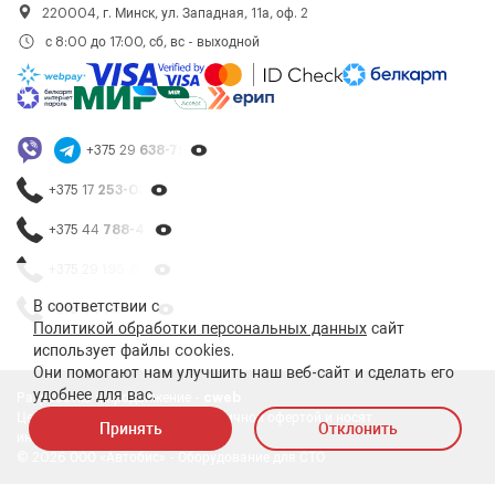
220004, г. Минск, ул. Западная, 11а, оф. 2
с 8:00 до 17:00, сб, вс - выходной
+375 29
638-79-23
+375 17
253-03-26
+375 44
788-40-13
+375 29
195-54-65
В соответствии с
+375 44
788-25-99
Политикой обработки персональных данных
сайт
использует файлы cookies.
Они помогают нам улучшить наш веб-сайт и сделать его
удобнее для вас.
Разработка и продвижение -
cweb
Цены на сайте не являются публичной офертой и носят
Принять
Отклонить
информативный характер
© 2026 ООО «Автобис» - Оборудование для СТО