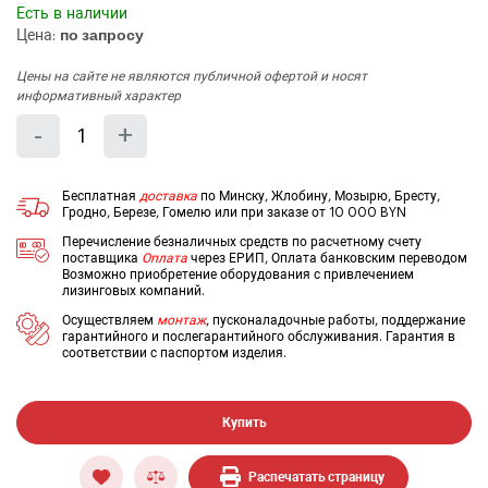
Есть в наличии
Цена:
по запросу
Цены на сайте не являются публичной офертой и носят
информативный характер
Количество
Уменьшить
Увеличить
-
+
на
на
еденицу
еденицу
Бесплатная
доставка
по Минску, Жлобину, Мозырю, Бресту,
Гродно, Березе, Гомелю или при заказе от 10 000 BYN
Перечисление безналичных средств по расчетному счету
поставщика
Оплата
через ЕРИП, Оплата банковским переводом
Возможно приобретение оборудования с привлечением
лизинговых компаний.
Осуществляем
монтаж
, пусконаладочные работы, поддержание
гарантийного и послегарантийного обслуживания. Гарантия в
соответствии с паспортом изделия.
Купить
Распечатать страницу