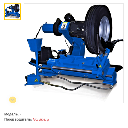
Коммерческий отдел:
+375 44
788-40-13
+375 17
253-03-26
+375 29
638-79-23
Сервисный центр:
+375 44
788-25-99
220004, г. Минск, ул. Западная,
11а, оф. 2
Режим работы:
с 8:00 до 17:00, сб, вс - выходной
Модель:
-
Производитель:
Nordberg
СЕЛЬСКОХОЗЯЙСТВЕННАЯ ТЕХНИКА