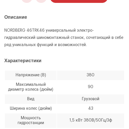
Описание
NORDBERG 46TRK46 универсальный электро-
гидравлический шиномонтажный станок, сочетающий в себе
ряд уникальных функций и возможностей.
Характеристики
Напряжение (В)
380
Максимальный
90
диаметр колеса (дюйм)
Вид
Грузовой
ОФОРМИТЬ ЗАКАЗ
Ширина колес (дюйм)
43
Грузовой шиномонтажный станок Nordberg
Мощность
ЗАКАЗАТЬ ЗВОНОК
46TRK46 (47TRK) 380В
1,5 кВт 380В/50Гц/3ф
гидростанции