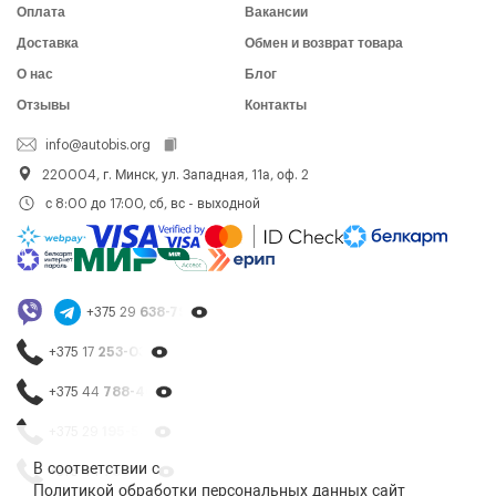
Оплата
Вакансии
Доставка
Обмен и возврат товара
О нас
Блог
Отзывы
Контакты
info@autobis.org
220004, г. Минск, ул. Западная, 11а, оф. 2
с 8:00 до 17:00, сб, вс - выходной
+375 29
638-79-23
+375 17
253-03-26
+375 44
788-40-13
+375 29
195-54-65
В соответствии с
+375 44
788-25-99
Политикой обработки персональных данных
сайт