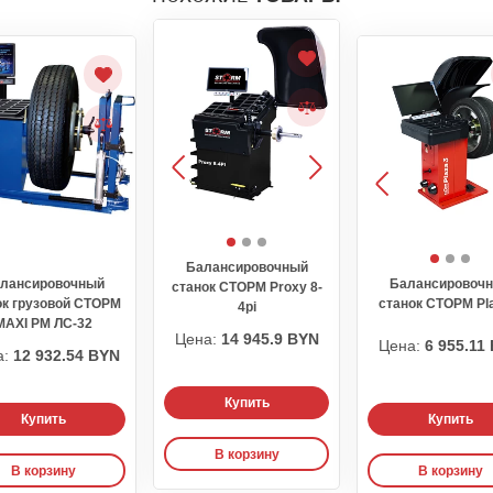
Балансировочный
лансировочный
Балансировоч
станок СТОРМ Proxy 8-
ок грузовой СТОРМ
станок СТОРМ Pla
4pi
MAXI PM ЛС-32
Цена:
14 945.9 BYN
Цена:
6 955.11
а:
12 932.54 BYN
Купить
Купить
Купить
В корзину
В корзину
В корзину