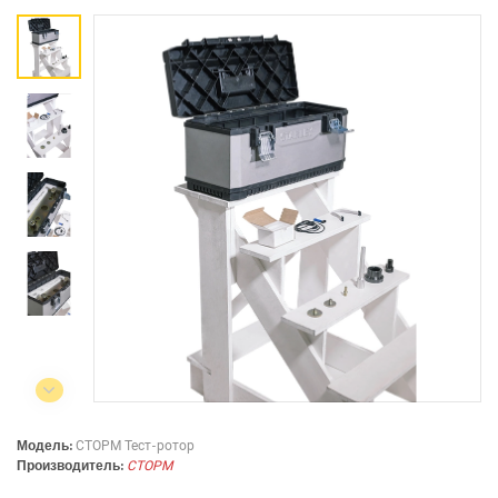
Коммерческий отдел:
+375 44
788-40-13
+375 17
253-03-26
+375 29
638-79-23
Сервисный центр:
+375 44
788-25-99
220004, г. Минск, ул. Западная,
11а, оф. 2
Режим работы:
с 8:00 до 17:00, сб, вс - выходной
Модель:
СТОРМ Тест-ротор
Производитель:
СТОРМ
СЕЛЬСКОХОЗЯЙСТВЕННАЯ ТЕХНИКА