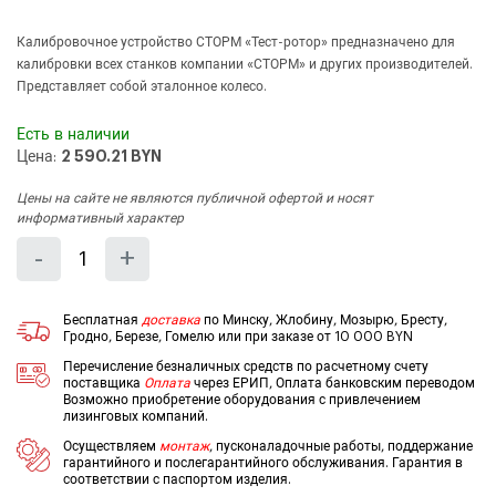
Калибровочное устройство СТОРМ «Тест-ротор» предназначено для
калибровки всех станков компании «СТОРМ» и других производителей.
Представляет собой эталонное колесо.
Есть в наличии
Цена:
2 590.21 BYN
Цены на сайте не являются публичной офертой и носят
информативный характер
Количество
Уменьшить
Увеличить
-
+
на
на
еденицу
еденицу
Бесплатная
доставка
по Минску, Жлобину, Мозырю, Бресту,
Гродно, Березе, Гомелю или при заказе от 10 000 BYN
Перечисление безналичных средств по расчетному счету
поставщика
Оплата
через ЕРИП, Оплата банковским переводом
Возможно приобретение оборудования с привлечением
лизинговых компаний.
Осуществляем
монтаж
, пусконаладочные работы, поддержание
гарантийного и послегарантийного обслуживания. Гарантия в
соответствии с паспортом изделия.