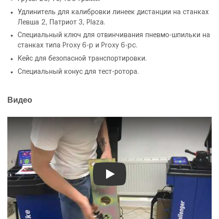
Удлинитель для калибровки линеек дистанции на станках
Количество
Уменьшить
Увеличить
-
+
Левша 2, Патриот 3, Plaza.
на
на
Специальный ключ для отвинчивания пневмо-шпильки на
еденицу
еденицу
станках типа Proxy 6-p и Proxy 6-pc.
Кейс для безопасной транспортировки.
Специальный конус для тест-ротора.
Видео
Я согласен с условиями
обработки
персональных данных
Я согласен с условиями
обработки
Отправить
персональных данных
Play
Отправить