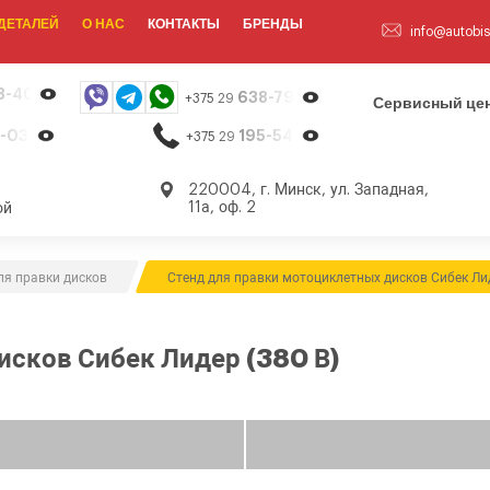
ДЕТАЛЕЙ
О НАС
КОНТАКТЫ
БРЕНДЫ
info@autobis
8-40-13
638-79-23
+375 29
Сервисный цен
-03-26
195-54-65
+375 29
,
220004, г. Минск, ул. Западная,
11а, оф. 2
ой
ля правки дисков
Стенд для правки мотоциклетных дисков Сибек Ли
исков Сибек Лидер (380 В)