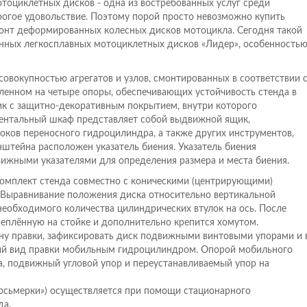
оциклетных дисков - одна из востребованных услуг среди
рогое удовольствие. Поэтому порой просто невозможно купить
емонт деформированных колесных дисков мотоцикла. Сегодня такой
нных легкосплавных мотоциклетных дисков «Лидер», особенность
совокупностью агрегатов и узлов, смонтированных в соответствии 
ленном на четыре опоры, обеспечивающих устойчивость стенда в
щик с защитно-декоративным покрытием, внутри которого
ентальный шкаф представляет собой выдвижной ящик,
ков переносного гидроцилиндра, а также других инструментов,
штейна расположен указатель биения. Указатель биения
вижными указателями для определения размера и места биения.
 комплект стенда совместно с коническими (центрирующими)
 Выравнивание положения диска относительно вертикальной
необходимого количества цилиндрических втулок на ось. После
креплённую на стойке и дополнительно крепится хомутом.
ну правки, зафиксировать диск подвижными винтовыми упорами и 
щий вид правки мобильным гидроцилиндром. Опорой мобильного
, подвижный угловой упор и переустанавливаемый упор на
ОФОРМИТЬ ЗАКАЗ
восьмерки») осуществляется при помощи стационарного
да.