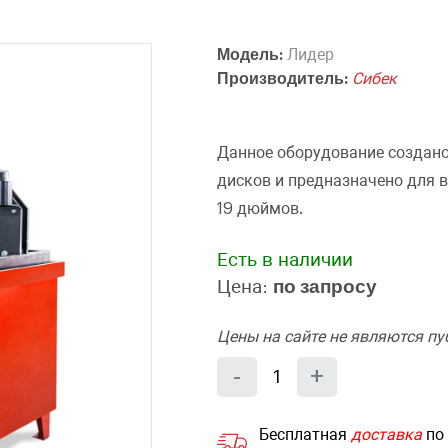
Модель:
Лидер
Производитель:
Сибек
Данное оборудование создано
дисков и предназначено для 
19 дюймов.
Есть в наличии
Цена:
по запросу
Цены на сайте не являются п
Количество
Уменьшить
Увеличит
-
+
на
на
еденицу
еденицу
Бесплатная
доставка
по 