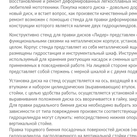
Восстановление и ремонт деформированных легкосплавных мот
любителей мототехники. Покупка нового диска – довольно до
новый диск, и встает вопрос, как произвести качественный р
ремонт возможен с помощью стенда для правки деформирова
конструкции которого является наличие двух гидроцилиндров.
Конструктивно стенд для правки дисков «Лидер» представлен 
функциональными связями на металлическом корпусе, установ
целом. Корпус стенда представляет из себя металлический я
размещены гидростанция и инструментальный шкаф. Инструм
используемый для хранения рихтующих насадок и сменных што
применяемых в повседневной работе. На лицевой стороне крон
представляет собой стержень с мерной шкалой и с двумя под
Установка диска на стенд осуществляется на ось, входящей в
втулками и набором цилиндрических (выравнивающих) втулок.
стойки, с целью удобства работы, осуществляется установкой 
выравнивания положения диска ось вворачивается в гайку, за
Для правки радиального биения диска необходимо выбрать зо
зависимости от типа повреждения произвести соответствую
гидроцилиндра могут служить: непосредственно нижняя опора
вертикальной стойке.
Правка торцевого биения посадочных поверхностей дисков («
гидроцилиндра, расположенного на вертикальной стойки стен