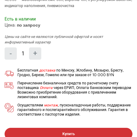
индикатор наполнения, пневмоочистка
Есть в наличии
Цена:
по запросу
Цены на сайте не являются публичной офертой и носят
информативный характер
Количество
Уменьшить
Увеличить
-
+
на
на
еденицу
еденицу
Бесплатная
доставка
по Минску, Жлобину, Мозырю, Бресту,
Гродно, Березе, Гомелю или при заказе от 10 000 BYN
Перечисление безналичных средств по расчетному счету
поставщика
Оплата
через ЕРИП, Оплата банковским переводом
Возможно приобретение оборудования с привлечением
лизинговых компаний.
Осуществляем
монтаж
, пусконаладочные работы, поддержание
гарантийного и послегарантийного обслуживания. Гарантия в
соответствии с паспортом изделия.
Купить