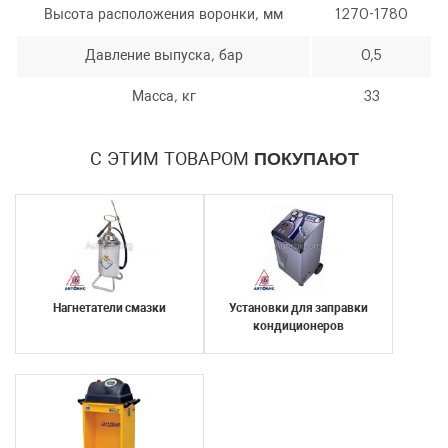
Высота расположения воронки, мм
1270-1780
Давление выпуска, бар
0,5
Количество
Уменьшить
Увеличить
-
+
Масса, кг
33
на
на
еденицу
еденицу
С ЭТИМ ТОВАРОМ
ПОКУПАЮТ
Я согласен с условиями
обработки
Нагнетатели смазки
Установки для заправки
персональных данных
кондиционеров
Я согласен с условиями
обработки
персональных данных
Отправить
Отправить