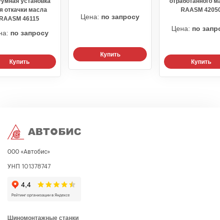
уумная установка
отработанного м
я откачки масла
RAASM 4205
Цена:
по запросу
RAASM 46115
Цена:
по запр
на:
по запросу
Купить
Купить
Купить
ООО «Автобис»
УНП 101378747
Шиномонтажные станки