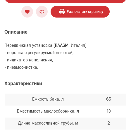
Распечатать страницу
Описание
Передвижная установка (
RAA
SM
, Италия):
- воронка с регулируемой высотой,
- индикатор наполнения,
- пневмоочистка.
ОФОРМИТЬ ЗАКАЗ
Характеристики
Установка для слива масла RAASM 42065
ЗАКАЗАТЬ ЗВОНОК
Емкость бака, л
65
Вместимость маслосборника, л
13
Длина маслосливной трубы, м
2